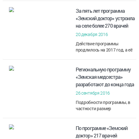
За пять лет программа
«Земский доктор» устроила
на селе более 270 врачей
20 декабря 2016
Действие программы
продлилось на 2017 год, а её
финансирование по
инициативе главы области
увеличивается в два раза
Региональную программу
«Земская медсестра»
разработают до конца года
26 сентября 2016
Подробности программы, в
частности размер
единовременной выплаты,
пока не известны
По программе «Земский
доктор» 217 врачей