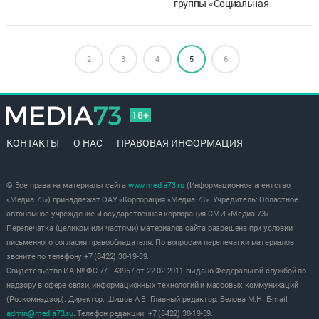
группы «Социальная
справедливость»
регионального отделения
Общероссийского народного
2
3
4
фронта в Ульяновской
5
6
области обсудили
реализацию соц...
18+
КОНТАКТЫ
О НАС
ПРАВОВАЯ ИНФОРМАЦИЯ
© Все права на материалы сайта
www.media73.ru
(Информационное агентство
«Медиа 73») принадлежат ОАУ «Корпорация «Медиа 73». Учредитель: Областное
автономное учреждение «Государственная корпорация СМИ «Медиа 73».
Перепечатка (целиком или частями) материалов сайта разрешена при условии
письменного согласия правообладателя. По вопросам перепечатки материалов
звоните по телефону +7 (8422) 30-19-39.
Свидетельство ИА № ФС 77 - 43957 от 22.02.2011 выдано Федеральной службой по
надзору в сфере связи, информационных технологий и массовых коммуникаций
(Роскомнадзор). Директор: Шишов А.В. Главный редактор: Белова М.Н. E-mail:
admin@media73.ru
. Телефон редакции: +7 (8422) 30-19-39.