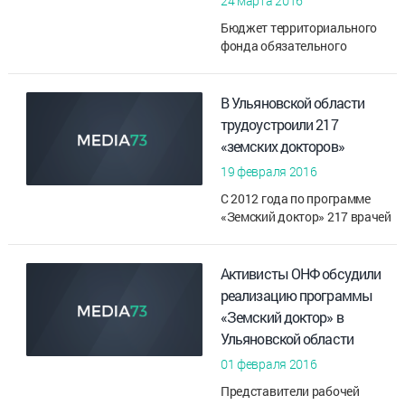
24 марта 2016
Бюджет территориального
фонда обязательного
медицинского страхования
Ульяновской области
увеличился на 18 миллионов
В Ульяновской области
рублей. Федеральные
трудоустроили 217
средства пойдут на реал...
«земских докторов»
19 февраля 2016
С 2012 года по программе
«Земский доктор» 217 врачей
трудоустроились в сельской
местности Ульяновской
области. Участники
Активисты ОНФ обсудили
программы получили по
реализацию программы
миллиону рублей ...
«Земский доктор» в
Ульяновской области
01 февраля 2016
Представители рабочей