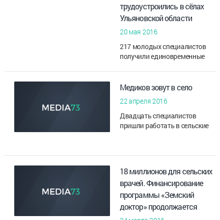
трудоустроились в сёлах
Ульяновской области
20 мая 2016
217 молодых специалистов
получили единовременные
выплаты в размере 1
миллиона рублей при
трудоустройстве в лечебные
Медиков зовут в село
учреждения сельской
22 апреля 2016
местности по программе ...
Двадцать специалистов
пришли работать в сельские
медицинские учреждения с
начала года. Для некоторых
больниц и ФАПов это почти
весь кадровый состав, но
18 миллионов для сельских
области...
врачей. Финансирование
программы «Земский
доктор» продолжается