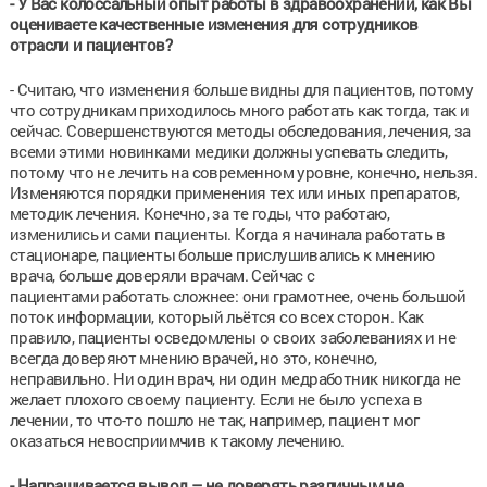
- У Вас колоссальный опыт работы в здравоохранении, как Вы
оцениваете качественные изменения для сотрудников
отрасли и пациентов?
- Считаю, что изменения больше видны для пациентов, потому
что сотрудникам приходилось много работать как тогда, так и
сейчас. Совершенствуются методы обследования, лечения, за
всеми этими новинками медики должны успевать следить,
потому что не лечить на современном уровне, конечно, нельзя.
Изменяются порядки применения тех или иных препаратов,
методик лечения. Конечно, за те годы, что работаю,
изменились и сами пациенты. Когда я начинала работать в
стационаре, пациенты больше прислушивались к мнению
врача, больше доверяли врачам. Сейчас с
пациентами работать сложнее: они грамотнее, очень большой
поток информации, который льётся со всех сторон. Как
правило, пациенты осведомлены о своих заболеваниях и не
всегда доверяют мнению врачей, но это, конечно,
неправильно. Ни один врач, ни один медработник никогда не
желает плохого своему пациенту. Если не было успеха в
лечении, то что-то пошло не так, например, пациент мог
оказаться невосприимчив к такому лечению.
- Напрашивается вывод – не доверять различным не