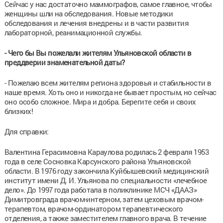
Сейчас у нас достаточно маммографов, самое главное, чтобы
женщины шли на обследования. Новые методики
обследования и лечения внедрены и в части развития
лабораторной, реанимационной службы.
- Чего бы Вы пожелали жителям Ульяновской области в
преддверии знаменательной даты?
- Пожелаю всем жителям региона здоровья и стабильности в
наше время. Хоть оно и никогда не бывает простым, но сейчас
оно особо сложное. Мира и добра. Берегите себя и своих
близких!
Для справки:
Валентина Герасимовна Караулова родилась 2 февраля 1953
года в селе Сосновка Карсунского района Ульяновской
области. В 1976 году закончила Куйбышевский медицинский
институт имени Д. И. Ульянова по специальности «лечебное
дело». До 1997 года работала в поликлинике МСЧ «ДААЗ»
Димитровграда врачом-интерном, затем цеховым врачом-
терапевтом, врачом-ординатором терапевтического
отделения, а также заместителем главного врача. В течение