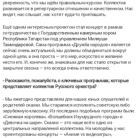
уверенность, что мы идём правильным курсом. Коллектив
развивается в репертуарном отношении и качественном. Нас
видят, нас слышат, нас хотят куда-то приглашать.
Ещё одним интересным проектом стал концерт в рамках
сотрудничества с
Государственным камерным хором
Республики Татарстан под управлением Миляуши
Таминдаровой
. Сама программа
«
Дружба народов
» является
сейчас очень актуальной, мы должны объединиться вокруг
одной цели, а она проста — это мир, искусство и
желание
нести его. И, конечно же, знаковым для нас стало открытие и
закрытие сезона — это всегда очень ответственно.
-
Расскажите, пожалуйста, о ключевых программах, которые
представляет коллектив Русского оркестра?
- Мы ежегодно представляем для наших юных слушателей и
родителей сказки. Мы стараемся исполнять советскую либо
зарубежную классику. Из последних подобных программ были:
«
Снежная королева
»,
«
Волшебник Изумрудного города
» и
«Д
евочка на шаре
».
Сказки — это наше всё и одно из
центральных направлений коллектива. На молодёжь у нас
ориентированы концерты —
«Аниме vs видеоигры»,