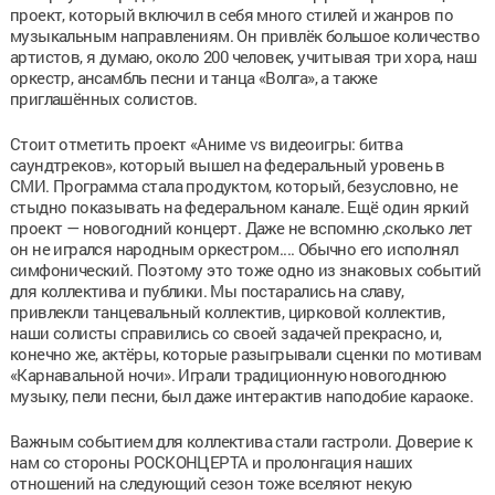
проект, который включил в себя много стилей и жанров по
музыкальным направлениям. Он привлёк большое количество
артистов, я думаю, около 200 человек, учитывая три хора, наш
оркестр,
ансамбль песни и танца «Волга»
, а также
приглашённых солистов.
Стоит отметить проект
«Аниме vs видеоигры: битва
саундтреков»
, который вышел на федеральный уровень в
СМИ. Программа стала продуктом, который, безусловно, не
стыдно показывать на федеральном канале. Ещё один яркий
проект — новогодний концерт. Даже не вспомню ,сколько лет
он не игрался народным оркестром.... Обычно его исполнял
симфонический. Поэтому это тоже одно из знаковых событий
для коллектива и публики. Мы постарались на славу,
привлекли танцевальный коллектив, цирковой коллектив,
наши солисты справились со своей задачей прекрасно, и,
конечно же, актёры, которые разыгрывали сценки по мотивам
«
Карнавальной ночи
»
. Играли традиционную новогоднюю
музыку, пели песни, был даже интерактив наподобие караоке.
Важным событием для коллектива стали гастроли. Доверие к
нам со стороны РОСКОНЦЕРТА и пролонгация наших
отношений на следующий сезон тоже вселяют некую