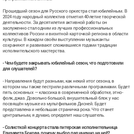
Прошедший сезон для Русского оркестра стал юбилейным. В
2024 году народный коллектив отметил 40-летие творческой
деятельности. За десятилетия активной работы он
заслуженно стал одним из лучших профессиональных
коллективов России и визитной карточкой региона в области
культуры. В каждом своём выступлении музыканты
сохраняют и развивают сложившиеся годами традиции
исполнительского мастерства.
-
Чем будете закрывать юбилейный сезон, что подготовили
для слушателей?
- Направления будут разными, как некий итог сезона, в
котором мы также пестрили различными программами. Будет
пять основных — классика в современной обработке, этно-
фолк, джаз. Довольно большой, внушительный блок у нас
посвящён музыке из мультфильмов Дисней. Будет
представлена и небольшая страничка рока. Что станет
центральным, я думаю, определит наш слушатель.
-
Солисткой концерта стала питерская исполнительница
Елизавета Бокова, почему выбор пал именно на неё?