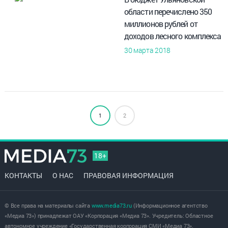
области перечислено 350
миллионов рублей от
доходов лесного комплекса
30 марта 2018
1
2
18+
КОНТАКТЫ
О НАС
ПРАВОВАЯ ИНФОРМАЦИЯ
© Все права на материалы сайта
www.media73.ru
(Информационное агентство
«Медиа 73») принадлежат ОАУ «Корпорация «Медиа 73». Учредитель: Областное
автономное учреждение «Государственная корпорация СМИ «Медиа 73».