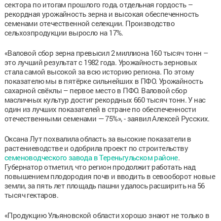
сектора по итогам прошлого года, отдельная гордость –
рекордная урожайность зерна и высокая обеспеченность
семенами отечественной селекции. Производство
сельхозпродукции выросло на 17%.
«Валовой сбор зерна превысил 2 миллиона 160 тысяч тонн –
это лучший результат с 1982 года. Урожайность зерновых
стала самой высокой за всю историю региона. По этому
показателю мы в пятёрке сильнейших в ПФО. Урожайность
сахарной свёклы – первое место в ПФО. Валовой сбор
масличных культур достиг рекордных 660 тысяч тонн. У нас
один из лучших показателей в стране по обеспеченности
отечественными семенами — 75%», - заявил Алексей Русских.
Оксана Лут похвалила область за высокие показатели в
растениеводстве и одобрила проект по строительству
семеноводческого завода в Тереньгульском районе
.
Губернатор отметил, что регион продолжит работать над
повышением плодородия почв и вводить в севооборот новые
земли, за пять лет площадь пашни удалось расширить на 56
тысяч гектаров.
«Продукцию Ульяновской области хорошо знают не только в