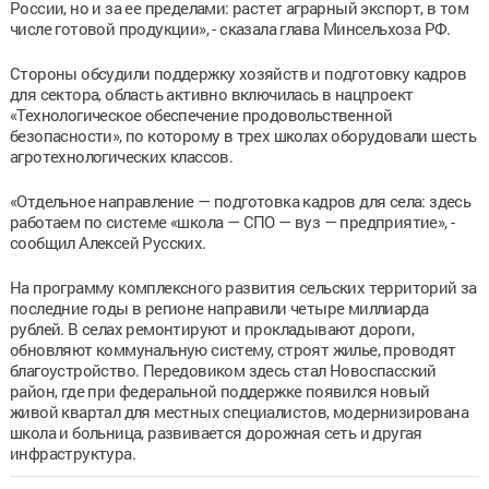
России, но и за ее пределами: растет аграрный экспорт, в том
числе готовой продукции», - сказала глава Минсельхоза РФ.
Стороны обсудили поддержку хозяйств и подготовку кадров
для сектора, область активно включилась в нацпроект
«Технологическое обеспечение продовольственной
безопасности», по которому в трех школах оборудовали шесть
агротехнологических классов.
«Отдельное направление — подготовка кадров для села: здесь
работаем по системе «школа — СПО — вуз — предприятие», -
сообщил Алексей Русских.
На программу комплексного развития сельских территорий за
последние годы в регионе направили четыре миллиарда
рублей. В селах ремонтируют и прокладывают дороги,
обновляют коммунальную систему, строят жилье, проводят
благоустройство. Передовиком здесь стал Новоспасский
район, где при федеральной поддержке появился новый
живой квартал для местных специалистов, модернизирована
школа и больница, развивается дорожная сеть и другая
инфраструктура.