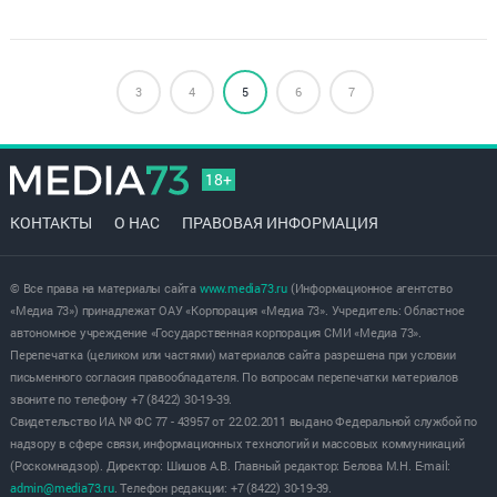
3
4
5
6
7
18+
КОНТАКТЫ
О НАС
ПРАВОВАЯ ИНФОРМАЦИЯ
© Все права на материалы сайта
www.media73.ru
(Информационное агентство
«Медиа 73») принадлежат ОАУ «Корпорация «Медиа 73». Учредитель: Областное
автономное учреждение «Государственная корпорация СМИ «Медиа 73».
Перепечатка (целиком или частями) материалов сайта разрешена при условии
письменного согласия правообладателя. По вопросам перепечатки материалов
звоните по телефону +7 (8422) 30-19-39.
Свидетельство ИА № ФС 77 - 43957 от 22.02.2011 выдано Федеральной службой по
надзору в сфере связи, информационных технологий и массовых коммуникаций
(Роскомнадзор). Директор: Шишов А.В. Главный редактор: Белова М.Н. E-mail:
admin@media73.ru
. Телефон редакции: +7 (8422) 30-19-39.