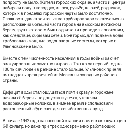
попросту не было. Жители городских окраин, а часто и центра
набирали воду в колодцах, из рек, ручьёв, ключей, родников,
которых в пределах городской черты было достаточно.
Сложность для строительства трубопроводов заключались в
расположении большей части города на высоком волжском
берегу, грунт которого был подвижен и приводил к оползням,
как следствие, обрывам сетей. Во-вторых, для подъёма воды
требовались мощные водонапорные системы, которых в
Ульяновске не было.
Вместе с тем численность населения в годы войны за счёт
эвакуированных заметно выросла. Только за первый год на
100 тысяч людей в регионе стало больше. Ульяновск принял
пятнадцать предприятий из Москвы и западных районов
страны.
Дефицит воды стал ощущаться почти сразу, и горожане
начали её беречь: не допускали утечек, утепляли
водоразборные колонки, в зимнее время использовали
растопленный лёд и снег для хозяйственных нужд.
В начале 1942 года на насосной станции ввели в эксплуатацию
6-й фильтр, но даже при трёх одновременно работающих