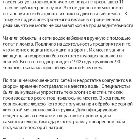
насосных установках, количество воды не превышало 11
тысячи кубометров в сутки. Это не давало возможности
остановки хотя бы одного их них на длительный ремонт. К
тому же подача электроэнергии велась в ограниченном
режиме, что не могло не сказываться на производительности.
Чинили объекты и сети водоснабжения вручную с помощью
лопат и ломов. Повлияло на деятельность предприятия и то,
что многие специалисты ушли на фронт. Их места заняли
женщины и подростки без соответствующих навыков и
знаний. Всего на водопроводе в 1942 году трудилось 90
человек, а канализацию обслуживали 5 человек.
По причине изношенности сетей и недостатка коагулянтов в
скором времени пострадало и качество воды. Специалисты
были вынуждены упростить технологии очистки, так как
производство реагентов началось на местах. В ход пошло
сернокислое железо, которое получали при обработке серной
кислотой металлической стружки. Дизенфицирующие
вещества из-за нехватки хлора также производили
самостоятельно, благодаря электролизу поваренной соли
получали гипохлорит натрия.