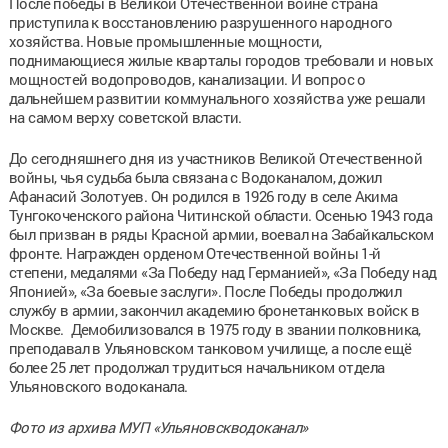
После победы в Великой Отечественной войне страна
приступила к восстановлению разрушенного народного
хозяйства. Новые промышленные мощности,
поднимающиеся жилые кварталы городов требовали и новых
мощностей водопроводов, канализации. И вопрос о
дальнейшем развитии коммунального хозяйства уже решали
на самом верху советской власти.
До сегодняшнего дня из участников Великой Отечественной
войны, чья судьба была связана с Водоканалом, дожил
Афанасий Золотуев. Он родился в 1926 году в селе Акима
Тунгокоченского района Читинской области. Осенью 1943 года
был призван в ряды Красной армии, воевал на Забайкальском
фронте. Награжден орденом Отечественной войны 1-й
степени, медалями «За Победу над Германией», «За Победу над
Японией», «За боевые заслуги». После Победы продолжил
службу в армии, закончил академию бронетанковых войск в
Москве. Демобилизовался в 1975 году в звании полковника,
преподавал в Ульяновском танковом училище, а после ещё
более 25 лет продолжал трудиться начальником отдела
Ульяновского водоканала.
Фото из архива МУП «Ульяновскводоканал»