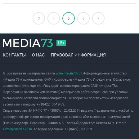
3
4
5
6
7
18+
КОНТАКТЫ
О НАС
ПРАВОВАЯ ИНФОРМАЦИЯ
© Все права на материалы сайта
www.media73.ru
(Информационное агентство
«Медиа 73») принадлежат ОАУ «Корпорация «Медиа 73». Учредитель: Областное
автономное учреждение «Государственная корпорация СМИ «Медиа 73».
Перепечатка (целиком или частями) материалов сайта разрешена при условии
письменного согласия правообладателя. По вопросам перепечатки материалов
звоните по телефону +7 (8422) 30-19-39.
Свидетельство ИА № ФС 77 - 43957 от 22.02.2011 выдано Федеральной службой по
надзору в сфере связи, информационных технологий и массовых коммуникаций
(Роскомнадзор). Директор: Шишов А.В. Главный редактор: Белова М.Н. E-mail:
admin@media73.ru
. Телефон редакции: +7 (8422) 30-19-39.