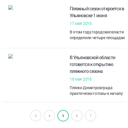
районе
Пляжный сезон откроется в
Ульяновске 1 июня
17 мая 2016
В этом году городские власти
определили четыре площадки
массового отдыха на воде –
Центральный пляж, парк 40-
летия ВЛКСМ, акватория
В Ульяновской области
Свияги и котлован в поселке...
готовятся к открытию
пляжного сезона
16 мая 2016
Пляжи Димитровграда
практически готовы к началу
сезона. Речь об этом шла на
совещании по
благоустройству и
3
4
5
озеленению, которое провел в
6
7
Димитровграде врио губе...