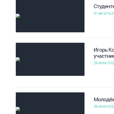
Студент
01 августа 2
Игорь К
участни
29 июля 202
Молодёж
29 июля 202