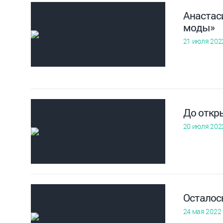
Анастас
моды»
21 июля 202
До откр
20 июля 202
Осталос
24 мая 2022