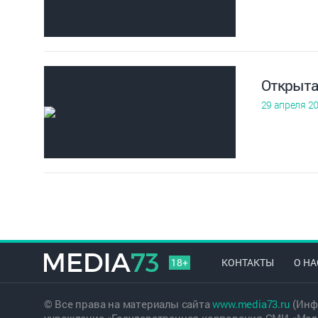
Открыта
29 апреля 2
18+
КОНТАКТЫ
О НА
© Все права на материалы сайта
www.media73.ru
(Инф