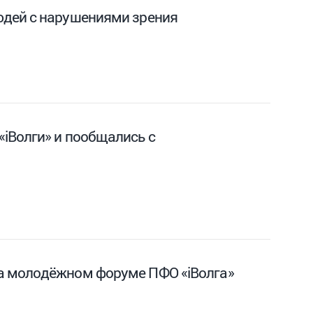
юдей с нарушениями зрения
iВолги» и пообщались с
а молодёжном форуме ПФО «iВолга»