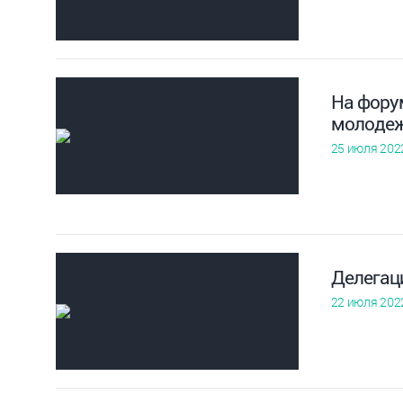
На фору
молодеж
25 июля 202
Делегац
22 июля 202