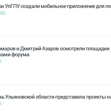
ки УлГПУ создали мобильное приложение для л
022
омаров и Дмитрий Азаров осмотрели площадки «
ками форума
2
ь Ульяновской области представила проекты н
2