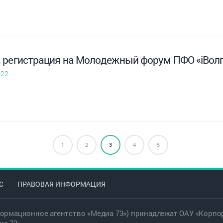
 регистрация на Молодежный форум ПФО «iВол
022
1
2
3
4
5
С
ПРАВОВАЯ ИНФОРМАЦИЯ
ормационное агентство «Медиа 73») принадлежат ОАУ «Корпор