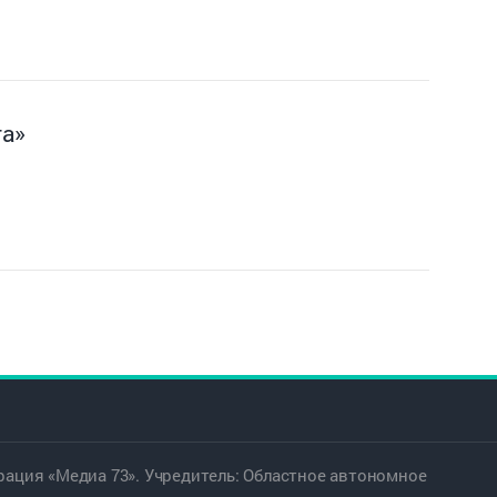
га»
ация «Медиа 73». Учредитель: Областное автономное