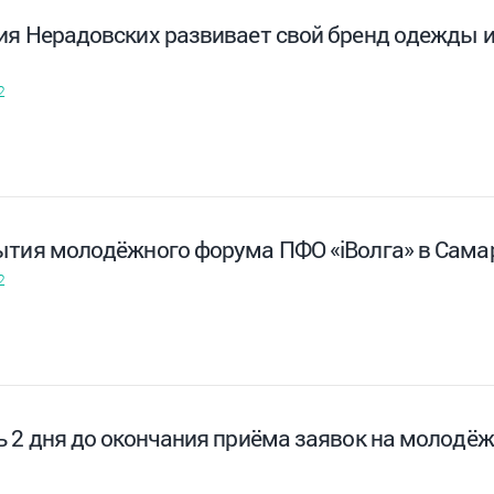
ия Нерадовских развивает свой бренд одежды и
2
ытия молодёжного форума ПФО «iВолга» в Самар
2
ь 2 дня до окончания приёма заявок на молодё