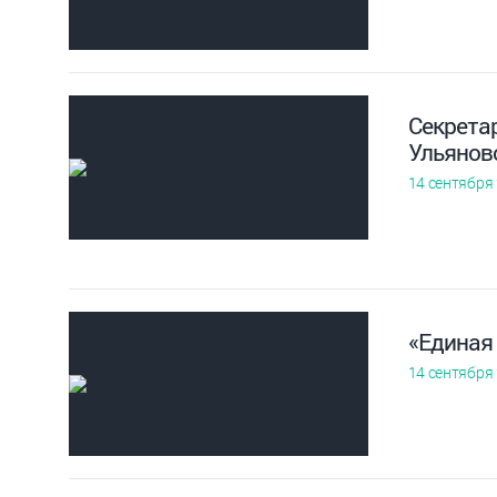
Секрета
Ульянов
14 сентября
«Единая
14 сентября