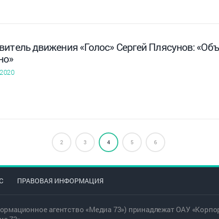
итель движения «Голос» Сергей Плясунов: «Объе
но»
 2020
2
3
4
5
6
С
ПРАВОВАЯ ИНФОРМАЦИЯ
ормационное агентство «Медиа 73») принадлежат ОАУ «Корпор