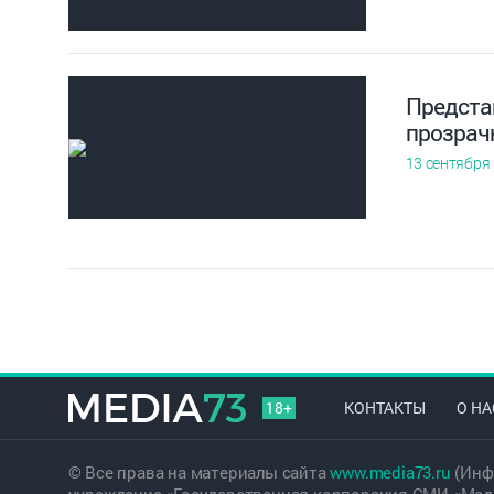
Представ
прозрач
13 сентября
18+
КОНТАКТЫ
О НА
© Все права на материалы сайта
www.media73.ru
(Инф