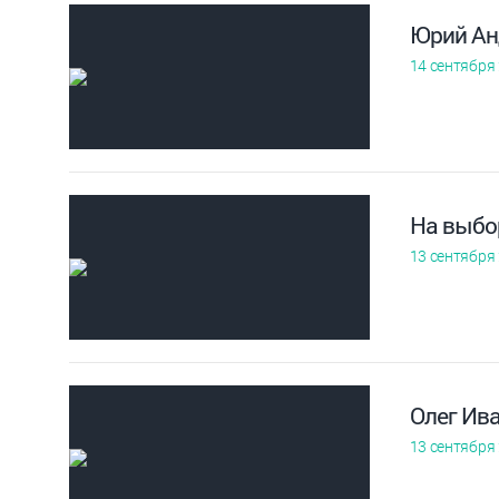
Юрий Ан
14 сентября
На выбо
13 сентября
Олег Ива
13 сентября