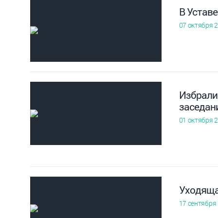
В Уставе
07 октября 
Избрали 
заседан
01 октября 
Уходяща
17 сентября