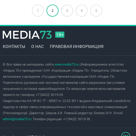
1
2
3
4
5
18+
КОНТАКТЫ
О НАС
ПРАВОВАЯ ИНФОРМАЦИЯ
© Все права на материалы сайта
www.media73.ru
(Информационное агентство
«Медиа 73») принадлежат ОАУ «Корпорация «Медиа 73». Учредитель: Областное
автономное учреждение «Государственная корпорация СМИ «Медиа 73».
Перепечатка (целиком или частями) материалов сайта разрешена при условии
письменного согласия правообладателя. По вопросам перепечатки материалов
звоните по телефону +7 (8422) 30-19-39.
Свидетельство ИА № ФС 77 - 43957 от 22.02.2011 выдано Федеральной службой по
надзору в сфере связи, информационных технологий и массовых коммуникаций
(Роскомнадзор). Директор: Шишов А.В. Главный редактор: Белова М.Н. E-mail:
admin@media73.ru
. Телефон редакции: +7 (8422) 30-19-39.