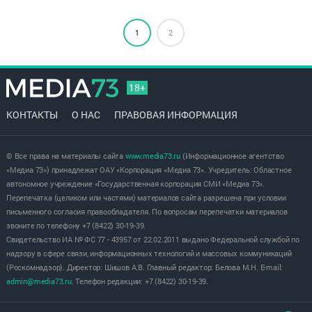
1
2
18+
КОНТАКТЫ
О НАС
ПРАВОВАЯ ИНФОРМАЦИЯ
© Все права на материалы сайта
www.media73.ru
(Информационное агентство
«Медиа 73») принадлежат ОАУ «Корпорация «Медиа 73». Учредитель: Областное
автономное учреждение «Государственная корпорация СМИ «Медиа 73».
Перепечатка (целиком или частями) материалов сайта разрешена при условии
письменного согласия правообладателя. По вопросам перепечатки материалов
звоните по телефону +7 (8422) 30-19-39.
Свидетельство ИА № ФС 77 - 43957 от 22.02.2011 выдано Федеральной службой по
надзору в сфере связи, информационных технологий и массовых коммуникаций
(Роскомнадзор). Директор: Шишов А.В. Главный редактор: Белова М.Н. E-mail:
admin@media73.ru
. Телефон редакции: +7 (8422) 30-19-39.