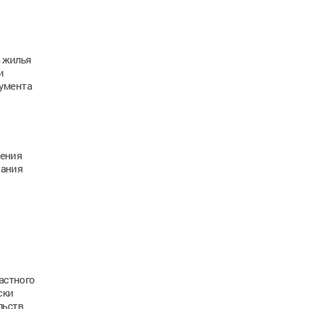
% жилья
и
кумента
ления
пания
астного
ски
льств