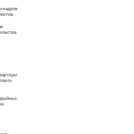
м кадров
листов.
ля
тельства
квартиры
зовать
варийных
ли