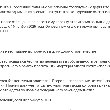
ента. В последние годы многие регионы столкнулись с дефицито
новится одним из ключевых инструментов конкуренции за специа
и после совещания по пилотному проекту строительства жилья д
рошло 10 ноября 2025 года. Основанием стало и поручение прави
06-ПЧ.
ых инвестиционных проектов в жилищном строительстве.
х застройщиков бесплатно передавать в собственность региона 
строенного в рамках проекта. Эти квартиры власти хотят исполь
шихся без попечения родителей. Второе — переселение жителей а
ия. Причём документ отдельно упоминает дома, которые призна
сле этой даты по нормам федерального законодательства.
енений, если их примут в ЗСО.