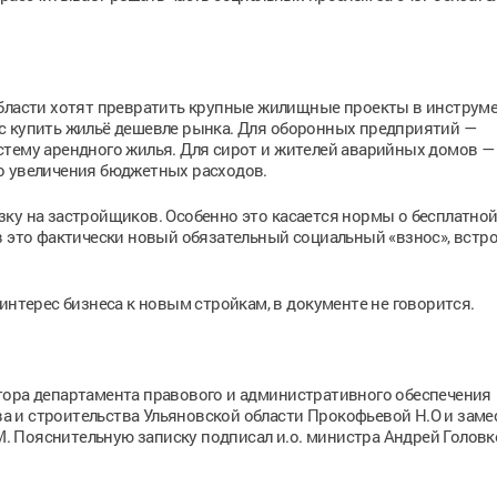
области хотят превратить крупные жилищные проекты в инструм
с купить жильё дешевле рынка. Для оборонных предприятий —
стему арендного жилья. Для сирот и жителей аварийных домов —
о увеличения бюджетных расходов.
ку на застройщиков. Особенно это касается нормы о бесплатно
в это фактически новый обязательный социальный «взнос», встр
интерес бизнеса к новым стройкам, в документе не говорится.
тора департамента правового и административного обеспечения
 и строительства Ульяновской области Прокофьевой Н.О и заме
 Пояснительную записку подписал и.о. министра Андрей Головк