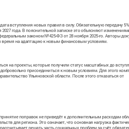
дата вступления новых правил в силу. Обязательную передачу 5
ря 2027 года. В пояснительной записке это объясняют изменениям
 федеральным законом №425-ФЗ от 28 ноября 2025-го. Авторы до
ся время на адаптацию к новым финансовым условиям.
ться на проекты, которые получили статус масштабных до вступ
т добровольно присоединиться к новым условиям. Для этого ком
авительство Ульяновской области. После этого отказаться от
принятие поправок не приведёт к дополнительным расходам обл
ьств для региона. Это означает, что основная нагрузка фактиче
 рассчитывает решать часть социальных проблем за счёт обязате