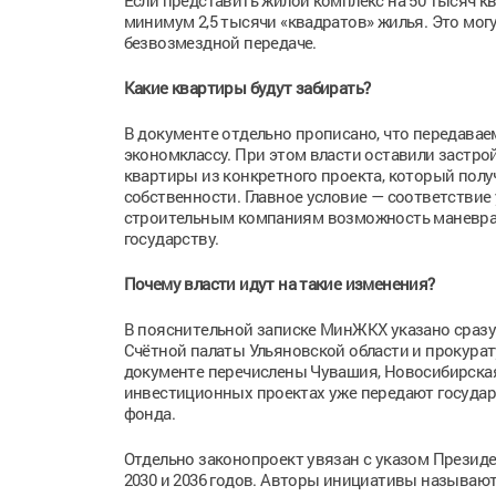
Если представить жилой комплекс на 50 тысяч к
минимум 2,5 тысячи «квадратов» жилья. Это мог
безвозмездной передаче.
Какие квартиры будут забирать?
В документе отдельно прописано, что передавае
экономклассу. При этом власти оставили застр
квартиры из конкретного проекта, который получ
собственности. Главное условие — соответствие
строительным компаниям возможность маневра.
государству.
Почему власти идут на такие изменения?
В пояснительной записке МинЖКХ указано сразу
Счётной палаты Ульяновской области и прокурату
документе перечислены Чувашия, Новосибирская,
инвестиционных проектах уже передают государ
фонда.
Отдельно законопроект увязан с указом Президе
2030 и 2036 годов. Авторы инициативы называю