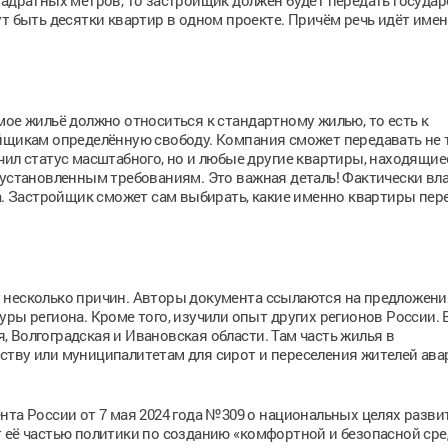
вадратных метров, то застройщик должен будет передать государ
ут быть десятки квартир в одном проекте. Причём речь идёт имен
мое жильё должно относиться к стандартному жилью, то есть к
ойщикам определённую свободу. Компания сможет передавать не 
ил статус масштабного, но и любые другие квартиры, находящиес
 установленным требованиям. Это важная деталь! Фактически вл
 Застройщик сможет сам выбирать, какие именно квартиры пер
 несколько причин. Авторы документа ссылаются на предложени
ры региона. Кроме того, изучили опыт других регионов России. 
 Волгоградская и Ивановская области. Там часть жилья в
ству или муниципалитетам для сирот и переселения жителей ава
нта России от 7 мая 2024 года №309 о национальных целях разви
т её частью политики по созданию «комфортной и безопасной ср