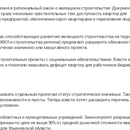
ения в региональный закон о жилищном строительстве. Докумен
 сразу несколько чувствительных тем: доступность квартир для
 предприятий, обеспечение сирот квартирами и переселение люд
ерах, способствующих развитию жилищного строительства на тер
ЖКХ и строительства региона) предлагают расширить обязаннос
ически значимого или масштабного проекта.
строительные проекты с социальными обязательствами. Власти х
 но и помогали закрывать дефицит квартир для работников бюдж
аивать отдельным проектам статус стратегически значимых. Так
озможности и льготы. Теперь власти хотят расширить перечень 
условиях.
 областных и муниципальных учреждений. Законопроект разреша
никам по цене не выше 90% от средней рыночной стоимости ква
для Ульяновской области.