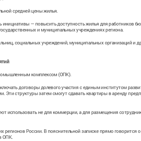
альной средней цены жилья.
ель инициативы — повысить доступность жилья для работников б
государственных и муниципальных учреждениях региона.
ольниц, социальных учреждений, муниципальных организаций и д
ятий
промышленным комплексом (ОПК).
ключать договоры долевого участия с единым институтом разви
. Эти структуры затем смогут сдавать квартиры в аренду пред
уют использовать не для коммерции, а для размещения сотрудни
гих регионов России. В пояснительной записке прямо говорится о
в ОПК.