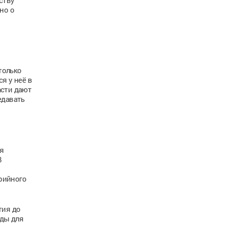
ству
но о
только
я у неё в
асти дают
едавать
я
В
рийного
тия до
еды для