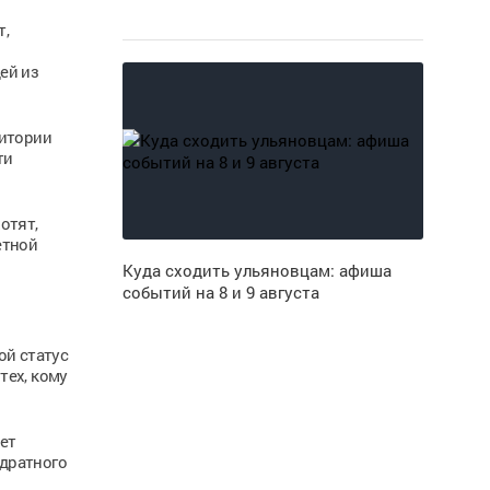
т,
ей из
ритории
ти
отят,
етной
Куда сходить ульяновцам: афиша
событий на 8 и 9 августа
ой статус
тех, кому
ет
дратного