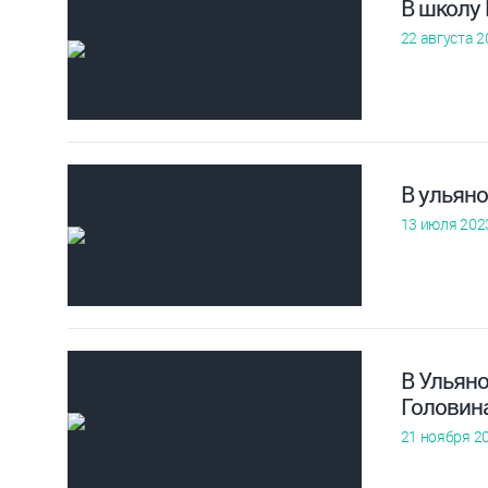
В школу
22 августа 2
В ульян
13 июля 202
В Ульян
Головин
21 ноября 2