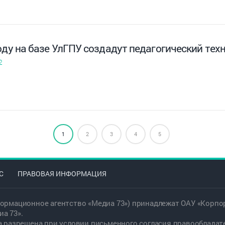
оду на базе УлГПУ создадут педагогический те
2
1
2
3
4
5
С
ПРАВОВАЯ ИНФОРМАЦИЯ
ормационное агентство «Медиа 73») принадлежат ОАУ «Корпор
а 73».
а разрешена при условии письменного согласия правообладат