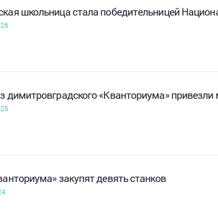
ская школьница стала победительницей Национ
026
из димитровградского «Кванториума» привезли 
025
ванториума» закупят девять станков
24