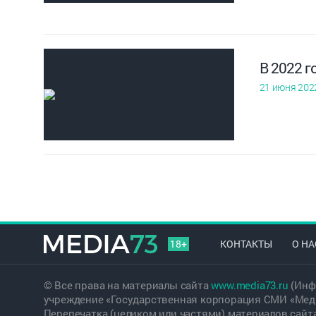
В 2022 г
21 июня 202
18+
КОНТАКТЫ
О НА
© Все права на материалы сайта
www.media73.ru
(Инф
учреждение «Государственная корпорация СМИ «Меди
Перепечатка (целиком или частями) материалов сайт