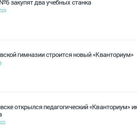
 №6 закупят два учебных станка
023
овской гимназии строится новый «Кванториум»
3
овске открылся педагогический «Кванториум» и
а
022