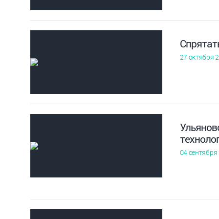
Спрятать
27 октября 
Ульянов
техноло
04 сентября