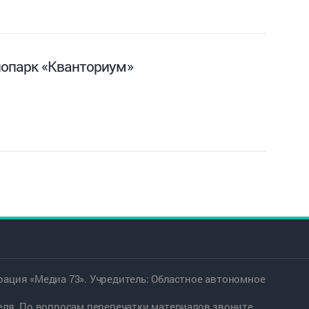
хнопарк «Кванториум»
ация «Медиа 73». Учредитель: Областное автономное
еля. По вопросам перепечатки материалов звоните