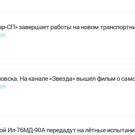
ар-СП» завершает работы на новом транспортн
020
новска. На канале «Звезда» вышел фильм о сам
020
ой Ил-76МД-90А передадут на лётные испытания