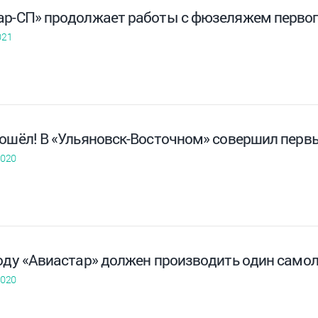
ар-СП» продолжает работы с фюзеляжем первого
021
пошёл! В «Ульяновск-Восточном» совершил перв
2020
году «Авиастар» должен производить один само
2020