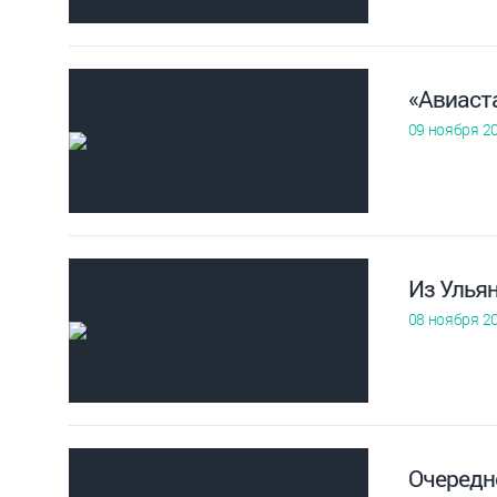
«Авиаст
09 ноября 2
Из Улья
08 ноября 2
Очередн