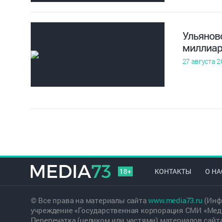
Ульянов
миллиар
27 августа 2
18+
КОНТАКТЫ
О НА
© Все права на материалы сайта
www.media73.ru
(Инф
учреждение «Государственная корпорация СМИ «Меди
Перепечатка (целиком или частями) материалов сайт