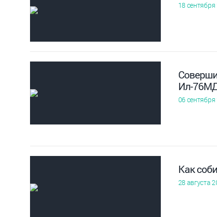
18 сентября
Соверши
Ил-76МД
06 сентября
Как соб
28 августа 2