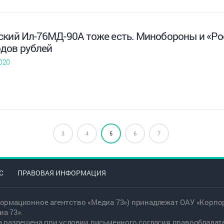
ский Ил-76МД-90А тоже есть. Минобороны и «Ро
дов рублей
020
3
4
5
6
7
С
ПРАВОВАЯ ИНФОРМАЦИЯ
ормационное агентство «Медиа 73») принадлежат ОАУ «Корпор
а 73».
а разрешена при условии письменного согласия правообладат