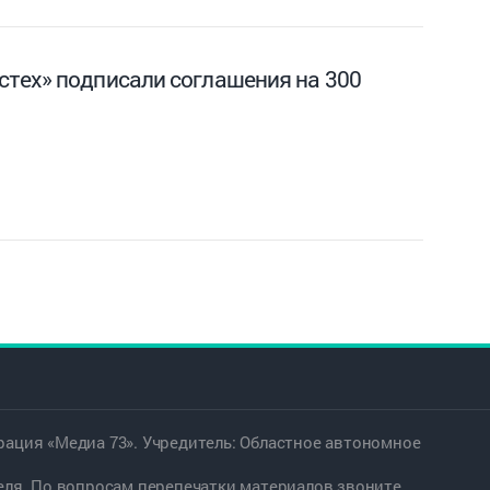
стех» подписали соглашения на 300
ация «Медиа 73». Учредитель: Областное автономное
еля. По вопросам перепечатки материалов звоните