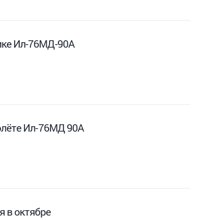
ике Ил-76МД-90А
олёте Ил-76МД 90А
 в октябре