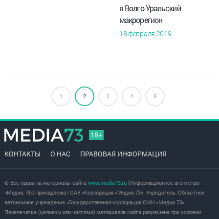
в Волго-Уральский
макрорегион
18 февраля 2019
1
2
3
4
5
18+
КОНТАКТЫ
О НАС
ПРАВОВАЯ ИНФОРМАЦИЯ
© Все права на материалы сайта
www.media73.ru
(Информационное агентство
«Медиа 73») принадлежат ОАУ «Корпорация «Медиа 73». Учредитель: Областное
автономное учреждение «Государственная корпорация СМИ «Медиа 73».
Перепечатка (целиком или частями) материалов сайта разрешена при условии