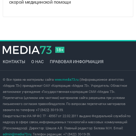
скорой медицинской помощи
18+
КОНТАКТЫ
О НАС
ПРАВОВАЯ ИНФОРМАЦИЯ
© Все права на материалы сайта
www.media73.ru
(Информационное агентство
«Медиа 73») принадлежат ОАУ «Корпорация «Медиа 73». Учредитель: Областное
автономное учреждение «Государственная корпорация СМИ «Медиа 73».
Перепечатка (целиком или частями) материалов сайта разрешена при условии
письменного согласия правообладателя. По вопросам перепечатки материалов
звоните по телефону +7 (8422) 30-19-39.
Свидетельство ИА № ФС 77 - 43957 от 22.02.2011 выдано Федеральной службой по
надзору в сфере связи, информационных технологий и массовых коммуникаций
(Роскомнадзор). Директор: Шишов А.В. Главный редактор: Белова М.Н. E-mail:
admin@media73.ru
. Телефон редакции: +7 (8422) 30-19-39.