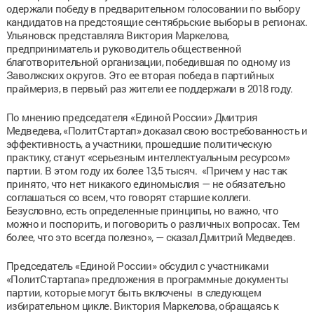
одержали победу в предварительном голосовании по выбору
кандидатов на предстоящие сентябрьские выборы в регионах.
Ульяновск представляла Виктория Маркелова,
предприниматель и руководитель общественной
благотворительной организации, победившая по одному из
Заволжских округов. Это ее вторая победа в партийных
праймериз, в первый раз жители ее поддержали в 2018 году.
По мнению председателя «Единой России» Дмитрия
Медведева, «ПолитСтартап» доказал свою востребованность и
эффективность, а участники, прошедшие политическую
практику, станут «серьезным интеллектуальным ресурсом»
партии. В этом году их более 13,5 тысяч. «Причем у нас так
принято, что нет никакого единомыслия — не обязательно
соглашаться со всем, что говорят старшие коллеги.
Безусловно, есть определенные принципы, но важно, что
можно и поспорить, и поговорить о различных вопросах. Тем
более, что это всегда полезно», — сказал Дмитрий Медведев.
Председатель «Единой России» обсудил с участниками
«ПолитСтартапа» предложения в программные документы
партии, которые могут быть включены в следующем
избирательном цикле. Виктория Маркелова, обращаясь к