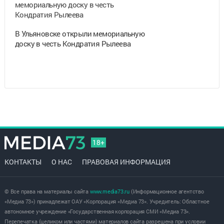
В Ульяновске открыли мемориальную
доску в честь Кондратия Рылеева
18+
КОНТАКТЫ
О НАС
ПРАВОВАЯ ИНФОРМАЦИЯ
© Все права на материалы сайта
www.media73.ru
(Информационное агентство
«Медиа 73») принадлежат ОАУ «Корпорация «Медиа 73». Учредитель: Областное
автономное учреждение «Государственная корпорация СМИ «Медиа 73».
Перепечатка (целиком или частями) материалов сайта разрешена при условии