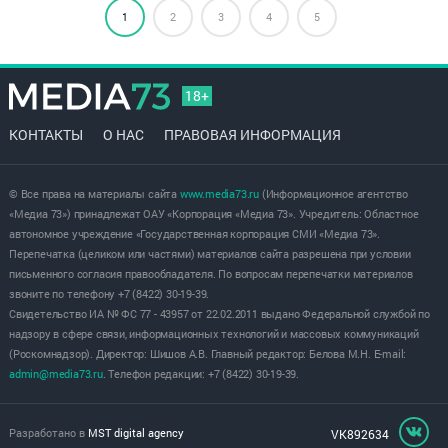
1
2
3
4
5
18+
КОНТАКТЫ
О НАС
ПРАВОВАЯ ИНФОРМАЦИЯ
© Все права на материалы сайта
www.media73.ru
(Информационное агентство
«Медиа 73») принадлежат ОАУ «Корпорация «Медиа 73». Учредитель: Областное
автономное учреждение «Государственная корпорация СМИ «Медиа 73».
Перепечатка (целиком или частями) материалов сайта разрешена при условии
письменного согласия правообладателя. По вопросам перепечатки материалов
звоните по телефону +7 (8422) 30-19-39.
Свидетельство ИА № ФС 77 - 43957 от 22.02.2011 выдано Федеральной службой по
надзору в сфере связи, информационных технологий и массовых коммуникаций
(Роскомнадзор). Директор: Шишов А.В. Главный редактор: Белова М.Н. E-mail:
admin@media73.ru
. Телефон редакции: +7 (8422) 30-19-39.
Разработано в
MST digital agency
VK892634