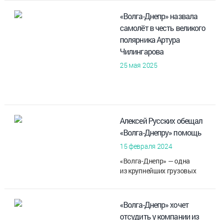
«Волга-Днепр» назвала
самолёт в честь великого
полярника Артура
Чилингарова
25 мая 2025
Алексей Русских обещал
«Волга-Днепру» помощь
15 февраля 2024
«Волга-Днепр» — одна
из крупнейших грузовых
компаний мира. Более 30 лет
доставляет грузы
в различные страны
«Волга-Днепр» хочет
и регионы
отсудить у компании из