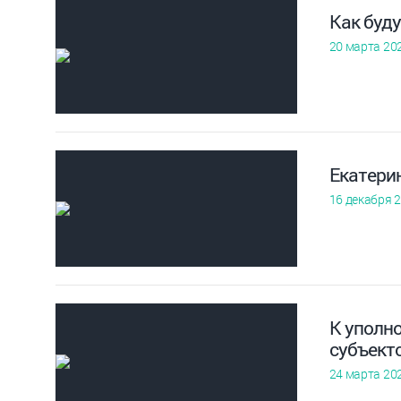
Как буду
20 марта 20
Екатери
16 декабря 
К уполн
субъект
24 марта 20