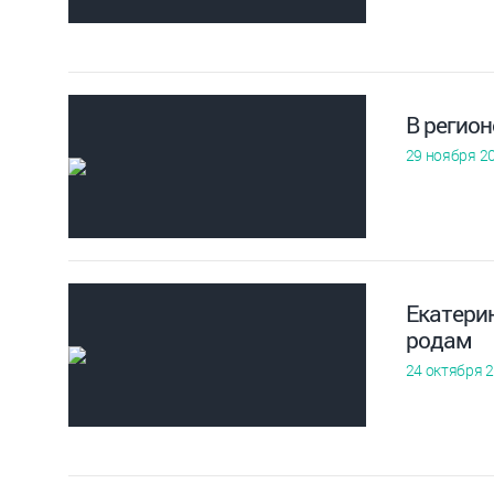
В регио
29 ноября 2
Екатери
родам
24 октября 