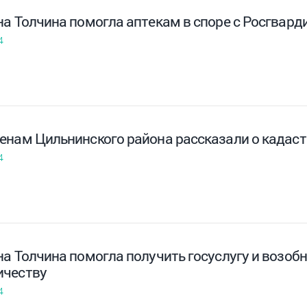
на Толчина помогла аптекам в споре с Росгвард
4
енам Цильнинского района рассказали о кадас
4
а Толчина помогла получить госуслугу и возобн
честву
4