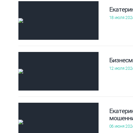
Екатери
18 июля 202
Бизнесм
12 июля 202
Екатерин
мошенни
06 июня 202