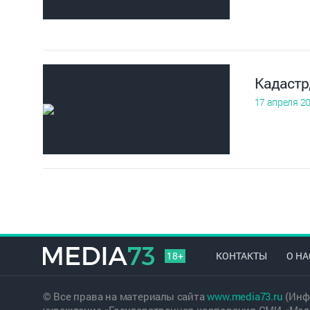
Кадастр,
17 апреля 2
18+
КОНТАКТЫ
О НА
© Все права на материалы сайта
www.media73.ru
(Инф