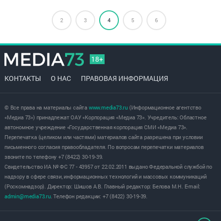
2
3
4
5
6
18+
КОНТАКТЫ
О НАС
ПРАВОВАЯ ИНФОРМАЦИЯ
© Все права на материалы сайта
www.media73.ru
(Информационное агентство
«Медиа 73») принадлежат ОАУ «Корпорация «Медиа 73». Учредитель: Областное
автономное учреждение «Государственная корпорация СМИ «Медиа 73».
Перепечатка (целиком или частями) материалов сайта разрешена при условии
письменного согласия правообладателя. По вопросам перепечатки материалов
звоните по телефону +7 (8422) 30-19-39.
Свидетельство ИА № ФС 77 - 43957 от 22.02.2011 выдано Федеральной службой по
надзору в сфере связи, информационных технологий и массовых коммуникаций
(Роскомнадзор). Директор: Шишов А.В. Главный редактор: Белова М.Н. E-mail:
admin@media73.ru
. Телефон редакции: +7 (8422) 30-19-39.