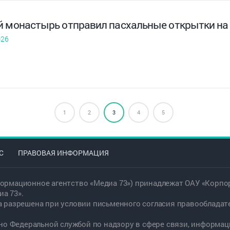
й монастырь отправил пасхальные открытки на
026
1
2
3
4
5
С
ПРАВОВАЯ ИНФОРМАЦИЯ
ормационное агентство «Медиа 73») принадлежат ОАУ «Корпор
а 73».
а разрешена при условии письменного согласия правообладат
дано Федеральной службой по надзору в сфере связи, информ