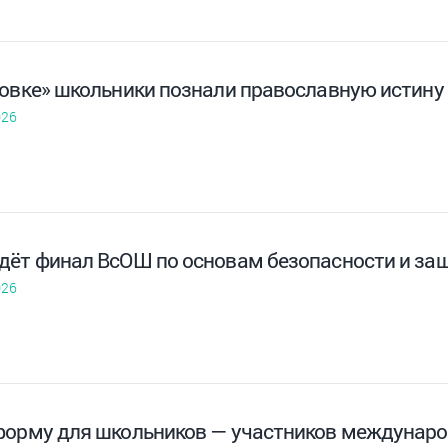
ковке» школьники познали православную истину
026
дёт финал ВсОШ по основам безопасности и з
026
форму для школьников — участников междунар