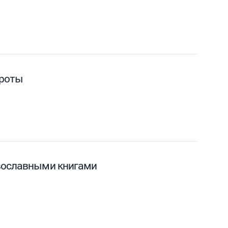
ороты
авославными книгами