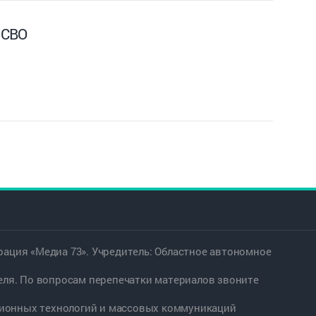
 СВО
ация «Медиа 73». Учредитель: Областное автономное
еля. По вопросам перепечатки материалов звоните
ационных технологий и массовых коммуникаций