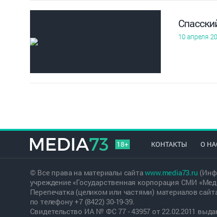
Спасски
10 апреля 2
18+
КОНТАКТЫ
О НА
© Все права на материалы сайта
www.media73.ru
(Инф
учреждение «Государственная корпорация СМИ «Меди
Перепечатка (целиком или частями) материалов сайт
по телефону +7 (8422) 30-19-39.
Свидетельство ИА № ФС 77 - 43957 от 22.02.2011 вы