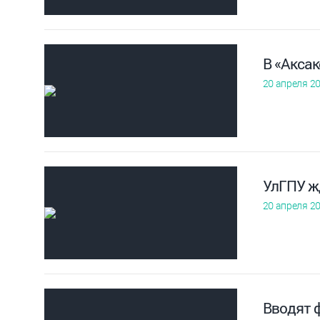
В «Акса
20 апреля 2
УлГПУ ж
20 апреля 2
Вводят 