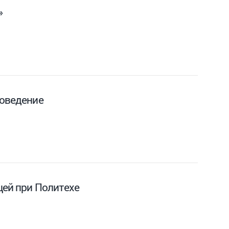
»
поведение
цей при Политехе