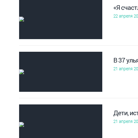
«Я счаст
22 апреля 2
В 37 уль
21 апреля 2
Дети, ис
21 апреля 2