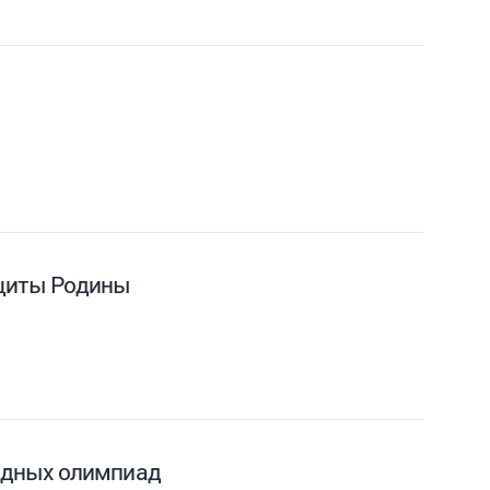
ащиты Родины
одных олимпиад