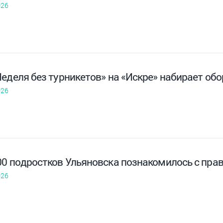
026
Неделя без турникетов» на «Искре» набирает об
026
00 подростков Ульяновска познакомилось с пр
026