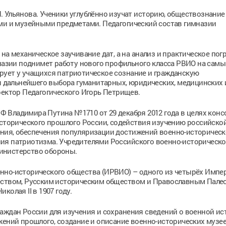
 Ульянова. Ученики углублённо изучат историю, обществознание
ами и музейными предметами. Педагогический состав гимназии
на механическое заучивание дат, а на анализ и практическое пог
мназии поднимет работу нового профильного класса РВИО на самы
рует у учащихся патриотическое сознание и гражданскую
ля дальнейшего выбора гуманитарных, юридических, медицинских 
ректор Педагогического Игорь Петрищев.
 Владимира Путина №1710 от 29 декабря 2012 года в целях кон
исторического прошлого России, содействия изучению российско
ния, обеспечения популяризации достижений военно-историческо
ия патриотизма. Учредителями Российского военно-историческо
инистерство обороны.
нно-исторического общества (ИРВИО) – одного из четырёх Импе
ществом, Русским историческим обществом и Православным Пале
олая II в 1907 году.
аждан России для изучения и сохранения сведений о военной ис
жений прошлого, создание и описание военно-исторических музее