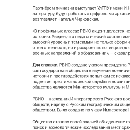
Партнёром гимназии выступает УлГПУ имени И.Н.
литературу, будут работать с цифровыми архив
возглавляет Наталья Чирковская.
«В профильных классах РВИО акцент делается не 
историю. Уверен, что педагогический состав ги
высокий уровень и тем самым не только сформи
ответственность, но и раскроет их потенциал д
военных направлений в образовании», — сказал 
Для справки.
РВИО создано указом президента РФ
сил государства и общества в изучении военно-
истории и противодействия попыткам ее искаже
поднятия престижа воинской службы и воспитан
общества являются Министерство культуры и М
РВИО — наследник Императорского Русского вое
обществ, наряду с Русским географическим об
обществом. Было создано по указу Императора Ник
Общество ставило своей задачей объединение гр
поиск и археологические исследования мест сра