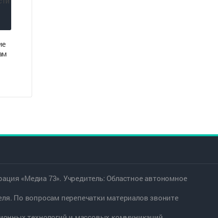
ие
ам
ация «Медиа 73». Учредитель: Областное автономное
еля. По вопросам перепечатки материалов звоните
ационных технологий и массовых коммуникаций