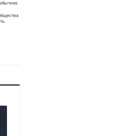
событиях.
общества
ть.