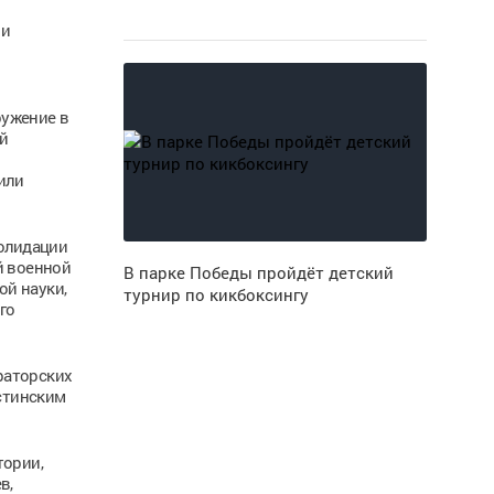
 и
ружение в
й
или
солидации
й военной
В парке Победы пройдёт детский
й науки,
турнир по кикбоксингу
го
раторских
стинским
тории,
в,