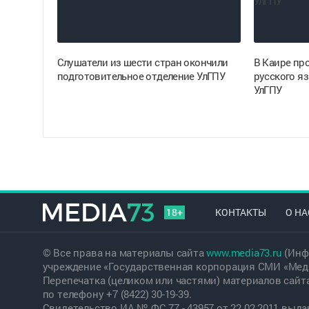
Cлушатели из шести стран окончили
В Каире пр
подготовительное отделение УлГПУ
русского я
УлГПУ
18+
КОНТАКТЫ
О НА
© Все права на материалы сайта
www.media73.ru
(Инф
учреждение «Государственная корпорация СМИ «Меди
Перепечатка (целиком или частями) материалов сайт
по телефону +7 (8422) 30-19-39.
Свидетельство ИА № ФС 77 - 43957 от 22.02.2011 вы