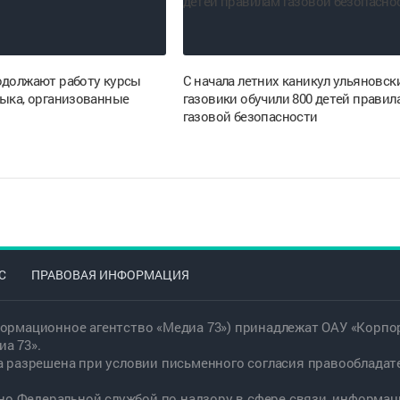
одолжают работу курсы
С начала летних каникул ульяновск
зыка, организованные
газовики обучили 800 детей правил
газовой безопасности
С
ПРАВОВАЯ ИНФОРМАЦИЯ
ормационное агентство «Медиа 73») принадлежат ОАУ «Корпор
а 73».
а разрешена при условии письменного согласия правообладат
дано Федеральной службой по надзору в сфере связи, информ