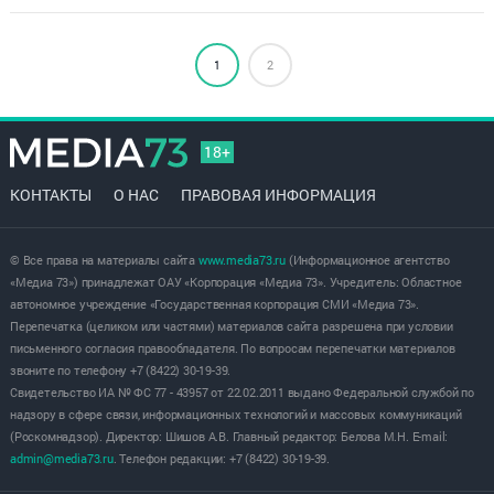
1
2
18+
КОНТАКТЫ
О НАС
ПРАВОВАЯ ИНФОРМАЦИЯ
© Все права на материалы сайта
www.media73.ru
(Информационное агентство
«Медиа 73») принадлежат ОАУ «Корпорация «Медиа 73». Учредитель: Областное
автономное учреждение «Государственная корпорация СМИ «Медиа 73».
Перепечатка (целиком или частями) материалов сайта разрешена при условии
письменного согласия правообладателя. По вопросам перепечатки материалов
звоните по телефону +7 (8422) 30-19-39.
Свидетельство ИА № ФС 77 - 43957 от 22.02.2011 выдано Федеральной службой по
надзору в сфере связи, информационных технологий и массовых коммуникаций
(Роскомнадзор). Директор: Шишов А.В. Главный редактор: Белова М.Н. E-mail:
admin@media73.ru
. Телефон редакции: +7 (8422) 30-19-39.