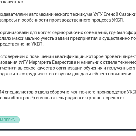
 качества».
подавателями автомеханического техникума УлГУ Еленой Сазонк
запросы и особенности производственного процесса УКБП.
организовали для коллег серию рабочих совещаний, где был сфо
олило максимально учесть задачи предприятия и существенно п
средственно на УКБП.
остоверений о повышении квалификации, которое провели дирек
зования УлГУ Маргарита Еварестова и начальник отдела техниче
метили высокое качество организации обучения и полученных з
одолжить сотрудничество с вузом для дальнейшего повышения
 14 специалистов отдела сборочно-монтажного производства УКБ
вки «Контролёр и испытатель радиоэлектронных средств».
ОМПЛЕКС