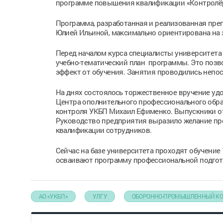
программе повышения квалификации «Контролёр
Программа, разработанная и реализованная пре
Юлией Ильиной, максимально ориентирована на 
Перед началом курса специалисты университета 
учебно-тематический план программы. Это позв
эффект от обучения. Занятия проводились непо
На днях состоялось торжественное вручение уд
Центра ополнительного профессионального обра
контроля УКБП Михаил Ефименко. Выпускники от
Руководство предприятия выразило желание пр
квалификации сотрудников.
Сейчас на базе университета проходят обучение
осваивают программу профессиональной подгото
АО «УКБП»
УЛГУ
ОБОРОННО-ПРОМЫШЛЕННЫЙ К