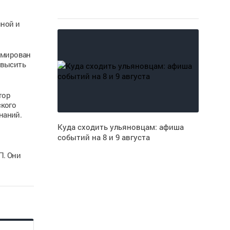
иной и
рмирован
овысить
тор
ского
наний.
Куда сходить ульяновцам: афиша
событий на 8 и 9 августа
П. Они