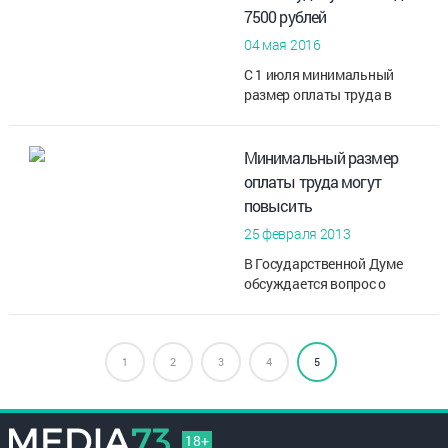
7500 рублей
04 мая 2016
С 1 июля минимальный
размер оплаты труда в
Ульяновской области
составит 7 500 рублей. Как
отмечает пресс-служба
Минимальный размер
областного правительства,
оплаты труда могут
повышение затронет бо...
повысить
25 февраля 2013
В Государственной Думе
обсуждается вопрос о
повышении минимального
размера оплаты труда до
соответствия его уровню
1
2
3
прожиточного минимума.
4
5
С 1 января 2013 го...
18+