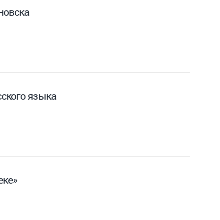
новска
сского языка
еке»