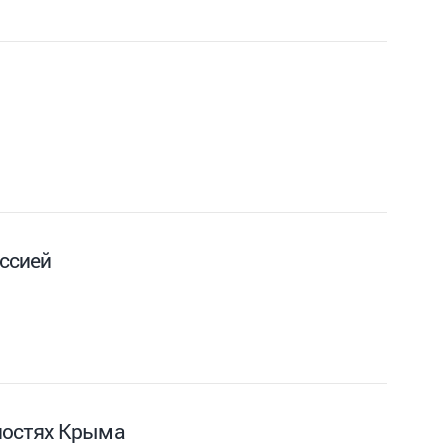
оссией
ностях Крыма