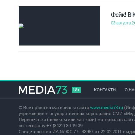
Фейк! В
03 августа 2
18+
КОНТАКТЫ
О НА
© Все права на материалы сайта
www.media73.ru
(Инф
учреждение «Государственная корпорация СМИ «Меди
Перепечатка (целиком или частями) материалов сайт
по телефону +7 (8422) 30-19-39.
Свидетельство ИА № ФС 77 - 43957 от 22.02.2011 вы