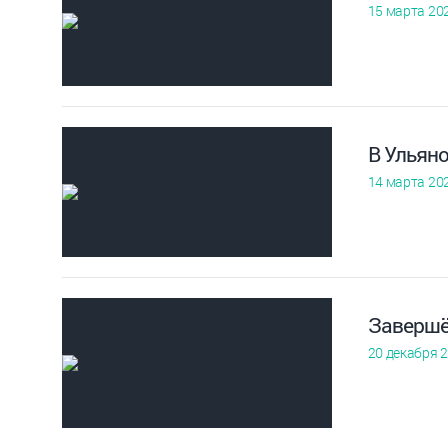
15 марта 20
В Ульяно
14 марта 20
Завершё
20 декабря 