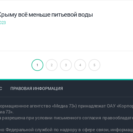
 Крыму всё меньше питьевой воды
023
1
2
3
4
5
С
ПРАВОВАЯ ИНФОРМАЦИЯ
ормационное агентство «Медиа 73») принадлежат ОАУ «Корпор
а 73».
а разрешена при условии письменного согласия правообладат
дано Федеральной службой по надзору в сфере связи, информ