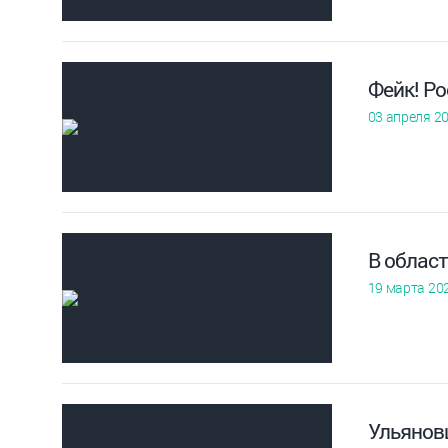
Фейк! Ро
03 апреля 2
В облас
19 марта 20
Ульянов