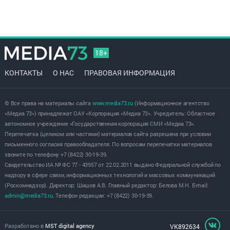
18+
КОНТАКТЫ
О НАС
ПРАВОВАЯ ИНФОРМАЦИЯ
© Все права на материалы сайта
www.media73.ru
(Информационное агентство
«Медиа 73») принадлежат ОАУ «Корпорация «Медиа 73». Учредитель: Областное
автономное учреждение «Государственная корпорация СМИ «Медиа 73».
Перепечатка (целиком или частями) материалов сайта разрешена при условии
письменного согласия правообладателя. По вопросам перепечатки материалов
звоните по телефону +7 (8422) 30-19-39.
Свидетельство ИА № ФС 77 - 43957 от 22.02.2011 выдано Федеральной службой по
надзору в сфере связи, информационных технологий и массовых коммуникаций
(Роскомнадзор). Директор: Шишов А.В. Главный редактор: Белова М.Н. E-mail:
admin@media73.ru
. Телефон редакции: +7 (8422) 30-19-39.
Разработано в
MST digital agency
VK892634