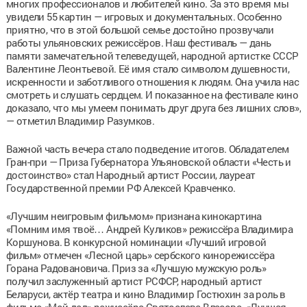
многих профессионалов и любителей кино. За это время мы
увидели 55 картин — игровых и документальных. Особенно
приятно, что в этой большой семье достойно прозвучали
работы ульяновских режиссёров. Наш фестиваль — дань
памяти замечательной телеведущей, народной артистке СССР
Валентине Леонтьевой. Её имя стало символом душевности,
искренности и заботливого отношения к людям. Она учила нас
смотреть и слушать сердцем. И показанное на фестивале кино
доказало, что мы умеем понимать друг друга без лишних слов»,
— отметил Владимир Разумков.
Важной часть вечера стало подведение итогов. Обладателем
Гран-при — Приза Губернатора Ульяновской области «Честь и
достоинство» стал Народный артист России, лауреат
Государственной премии РФ Алексей Кравченко.
«Лучшим неигровым фильмом» признана кинокартина
«Помним имя твоё… Андрей Куликов» режиссёра Владимира
Коршунова. В конкурсной номинации «Лучший игровой
фильм» отмечен «Лесной царь» сербского кинорежиссёра
Горана Радовановича. Приз за «Лучшую мужскую роль»
получил заслуженный артист РСФСР, народный артист
Беларуси, актёр театра и кино Владимир Гостюхин за роль в
фильме «Мой дед» режиссёра Святослава Власова. «Лучшая