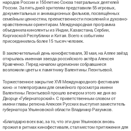
народов России и 150-летию Союза театральных деятелей
России. За пять дней зрителям представили 55 игровых,
документальных и анимационных фильмов, посвящённых
семейным ценностям, преемственности поколений и духовно-
нравственным ориентирам. Международная программа
объединила киноленты из Индии, Казахстана, Сербии,
Киргизской Республики и Китая. Всего к событиям
присоединились более 15 тысяч человек.
В заключительный день кинофестиваля, 30 мая, на Аллее звёзд
открылась именная звезда российского актёра Алексея
Кравченко. Перед началом церемонии собравшиеся
возложили цветы к памятнику Валентины Леонтьевой.
Торжественное закрытие XVII Международного фестиваля
кино‑ и телепрограмм для семейного просмотра имени
Валентины Леонтьевой прошло вечером этого же дня во
Дворце «Губернаторский». С приветственным словом от
имени главы региона Алексея Русских выступил заместитель
губернатора Ульяновской области Владимир Разумков.
«Благодарю всех вас, за то, что эти дни Ульяновск вновь
прожил в ритмах кинофестиваля, стал местом притяжения для