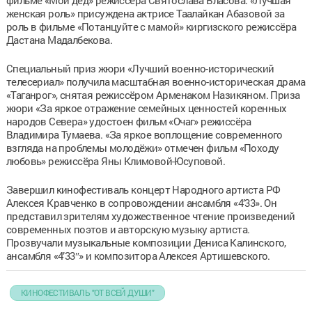
женская роль» присуждена актрисе Таалайкан Абазовой за
роль в фильме «Потанцуйте с мамой» киргизского режиссёра
Дастана Мадалбекова.
Специальный приз жюри «Лучший военно-исторический
телесериал» получила масштабная военно-историческая драма
«Таганрог», снятая режиссёром Арменаком Назикяном. Приза
жюри «За яркое отражение семейных ценностей коренных
народов Севера» удостоен фильм «Очаг» режиссёра
Владимира Тумаева. «За яркое воплощение современного
взгляда на проблемы молодёжи» отмечен фильм «Походу
любовь» режиссёра Яны Климовой-Юсуповой.
Завершил кинофестиваль концерт Народного артиста РФ
Алексея Кравченко в сопровождении ансамбля «4’33». Он
представил зрителям художественное чтение произведений
современных поэтов и авторскую музыку артиста.
Прозвучали музыкальные композиции Дениса Калинского,
ансамбля «4’33″» и композитора Алексея Артишевского.
КИНОФЕСТИВАЛЬ "ОТ ВСЕЙ ДУШИ"