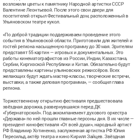
возложили цветы к памятнику Народной артистки СССР
Валентине Леонтьевой. После этого свои двери для
посетителей открыл Фестивальный дом, расположенный в
Ульяновском театре кукол.
«По доброй традиции поддерживаем проведение этого
события в Ульяновской области. Приготовили для жителей и
гостей региона насыщенную программу до 30 мая. Зрителям
представят 55 картин — игровых и документальных. Это
работы кинематографистов из России, Индии, Казахстана,
Сербии, Киргизской Республики и Китая. Обязательно будут
представлены картины ульяновских режиссёров. Всех
желающих будут ждать мастер-классы, творческие встречи,
выставки, а также деловая программа», — сообщил глава
региона.
Торжественному открытию фестиваля предшествовала
звёздная дорожка, развернувшаяся перед ДК
«Губернаторский». Под аккомпанемент духового оркестра
«Держава» по ней прошли главные персоны дня. В их числе —
президент кинофестиваля «От всей души», народный артист
РФ Владимир Хотиненко, заслуженная артистка РФ Юлия
Пересильд, актёр театра и кино Кирилл Зайцев. Звёздная