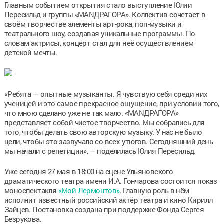
Главным событием открытия стало выступление Юлии
Пересильд и группы «МАNДРАГОРА». Коллектив сочетает в
своём творчестве элементы арт-рока, поп-музыки и
театрального шоу, создавая уникальные программы. По
словам актрисы, концерт стал для неё осуществлением
детской мечты.
«Ребята — опытные музыканты. Я чувствую себя среди них
ученицей и это самое прекрасное ощущение, при условии того,
что мною сделано уже не так мало. «МАNДРАГОРА»
представляет собой чистое творчество. Мы собрались для
того, чтобы делать свою авторскую музыку. У нас не было
цели, чтобы это зазвучало со всех утюгов. Сегодняшний день
мы начали с репетиции», — поделилась Юлия Пересильд.
Уже сегодня 27 мая в 18:00 на сцене Ульяновского
драматического театра имени И.А. Гончарова состоится показ
моноспектакля
«Мой Лермонтов»
. Главную роль в нём
исполнит известный российский актёр театра и кино Кирилл
Зайцев. Постановка создана при поддержке Фонда Сергея
Безрукова.