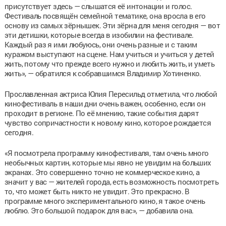
присутствует здесь — слышатся её интонации и голос.
Фестиваль посвящён семейной тематике, она вросла в его
основу из самых зёрнышек. Эти зёрна для меня сегодня — вот
эти детишки, которые всегда в изобилии на фестивале.
Каждый раз я ими любуюсь, они очень разные и с таким
куражом выступают на сцене. Нам учиться и учиться у детей
жить, потому что прежде всего нужно и любить жить, и уметь
жить», — обратился к собравшимся Владимир Хотиненко.
Прославленная актриса Юлия Пересильд отметила, что любой
кинофестиваль в наши дни очень важен, особенно, если он
проходит в регионе. По её мнению, такие события дарят
чувство сопричастности к новому кино, которое рождается
сегодня.
«Я посмотрела программу кинофестиваля, там очень много
необычных картин, которые мы явно не увидим на больших
экранах. Это совершенно точно не коммерческое кино, а
значит у вас — жителей города, есть возможность посмотреть
то, что может быть никто не увидит. Это прекрасно. В
программе много экспериментального кино, я такое очень
люблю. Это большой подарок для вас», — добавила она.