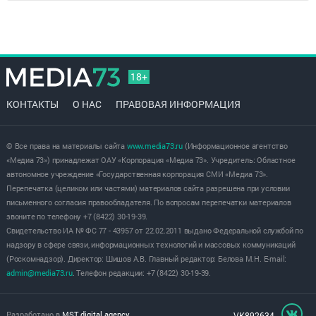
18+
КОНТАКТЫ
О НАС
ПРАВОВАЯ ИНФОРМАЦИЯ
© Все права на материалы сайта
www.media73.ru
(Информационное агентство
«Медиа 73») принадлежат ОАУ «Корпорация «Медиа 73». Учредитель: Областное
автономное учреждение «Государственная корпорация СМИ «Медиа 73».
Перепечатка (целиком или частями) материалов сайта разрешена при условии
письменного согласия правообладателя. По вопросам перепечатки материалов
звоните по телефону +7 (8422) 30-19-39.
Свидетельство ИА № ФС 77 - 43957 от 22.02.2011 выдано Федеральной службой по
надзору в сфере связи, информационных технологий и массовых коммуникаций
(Роскомнадзор). Директор: Шишов А.В. Главный редактор: Белова М.Н. E-mail:
admin@media73.ru
. Телефон редакции: +7 (8422) 30-19-39.
Разработано в
MST digital agency
VK892634