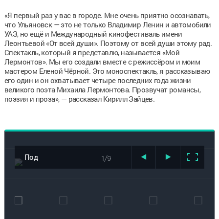
«Я первый раз у вас в городе. Мне очень приятно осознавать,
что Ульяновск — это не только Владимир Ленин и автомобили
УАЗ, но ещё и Международный кинофестиваль имени
Леонтьевой «От всей души». Поэтому от всей души этому рад.
Спектакль, который я представлю, называется «Мой
Лермонтов». Мы его создали вместе с режиссёром и моим
мастером Еленой Чёрной. Это моноспектакль, я рассказываю
его один и он охватывает четыре последних года жизни
великого поэта Михаила Лермонтова. Прозвучат романсы,
поэзия и проза», — рассказал Кирилл Зайцев.
Под
1/9
несмолкаемые
овации в
Ульяновске
открыли XVII
кинофестиваль