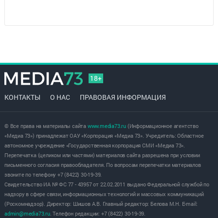
18+
КОНТАКТЫ
О НАС
ПРАВОВАЯ ИНФОРМАЦИЯ
© Все права на материалы сайта
www.media73.ru
(Информационное агентство
«Медиа 73») принадлежат ОАУ «Корпорация «Медиа 73». Учредитель: Областное
автономное учреждение «Государственная корпорация СМИ «Медиа 73».
Перепечатка (целиком или частями) материалов сайта разрешена при условии
письменного согласия правообладателя. По вопросам перепечатки материалов
звоните по телефону +7 (8422) 30-19-39.
Свидетельство ИА № ФС 77 - 43957 от 22.02.2011 выдано Федеральной службой по
надзору в сфере связи, информационных технологий и массовых коммуникаций
(Роскомнадзор). Директор: Шишов А.В. Главный редактор: Белова М.Н. E-mail:
admin@media73.ru
. Телефон редакции: +7 (8422) 30-19-39.