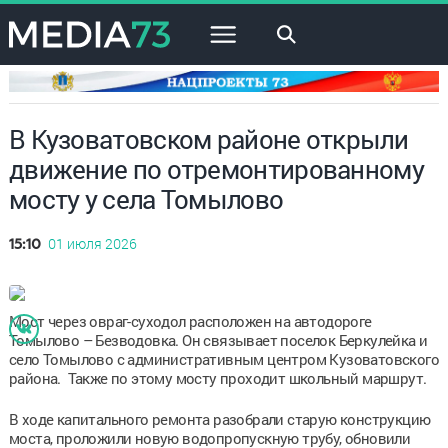
×
В Кузоватовском районе открыли
движение по отремонтированному
мосту у села Томылово
01 июля 2026
15:10
Мост через овраг-суходол расположен на автодороге
Томылово – Безводовка. Он связывает поселок Беркулейка и
село Томылово с административным центром Кузоватовского
района. Также по этому мосту проходит школьный маршрут.
В ходе капитального ремонта разобрали старую конструкцию
моста, проложили новую водопропускную трубу, обновили