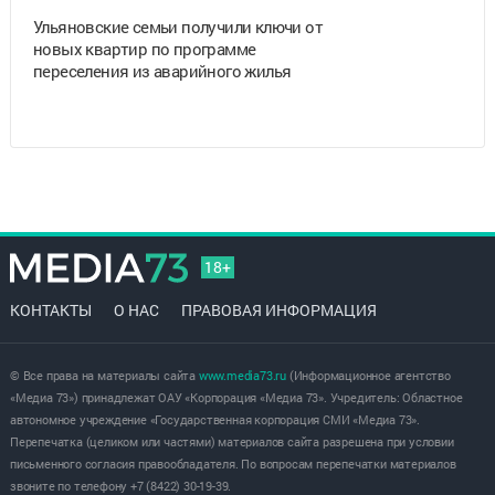
Ульяновские семьи получили ключи от
новых квартир по программе
переселения из аварийного жилья
18+
КОНТАКТЫ
О НАС
ПРАВОВАЯ ИНФОРМАЦИЯ
© Все права на материалы сайта
www.media73.ru
(Информационное агентство
«Медиа 73») принадлежат ОАУ «Корпорация «Медиа 73». Учредитель: Областное
автономное учреждение «Государственная корпорация СМИ «Медиа 73».
Перепечатка (целиком или частями) материалов сайта разрешена при условии
письменного согласия правообладателя. По вопросам перепечатки материалов
звоните по телефону +7 (8422) 30-19-39.