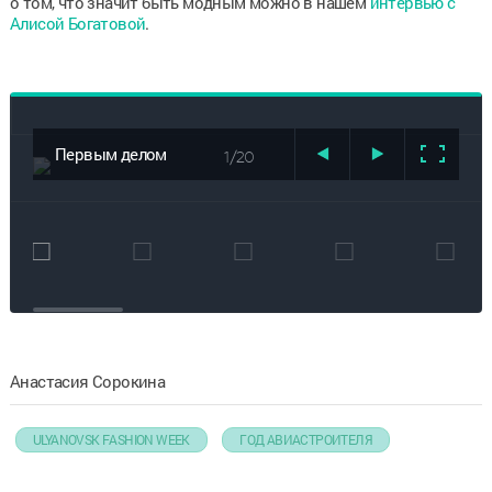
о том, что значит быть модным можно в нашем
интервью с
Алисой Богатовой
.
Первым делом
1/20
самолёты:
Ульяновск стал
аэродромом для
дизайнеров из
разных уголков
страны
Анастасия Сорокина
ULYANOVSK FASHION WEEK
ГОД АВИАСТРОИТЕЛЯ