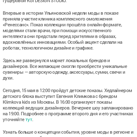
Гущеровой KGI DESIGN STUDIO.
Впервые в истории Ульяновской недели моды в показе
приняла участие клиника комплексного омоложения
«Ренессанс». Показ коллекции прошёл в онлайн-формате,
моделями стали врачи, при помощи искусственного
интеллекта они предстали перед зрителями в образах,
вдохновлённых инновациями. Особый акцент сделали на
роботах, технологичном дизайне и графике.
Здесь же развернулся маркет локальных брендов и
дизайнеров. Все желающие смогли приобрести уникальные
сувениры — авторскую одежду, аксессуары, сумки, свечи и
духи.
Сегодня, 15 мая в 12:00 пройдут детские показы. Хедлайнером
детского блока выступит Евгения Климкова с брендом
Klimkova kids из Москвы. В 16:00 организуют показы
коллекций ведущих дизайнеров. Вечернее шоу запланировано
на 19:00. Подробнее о программе второго дня и его участниках
уточняйте
тут
.
Узнать больше о концепции события, уровне моды в регионе и