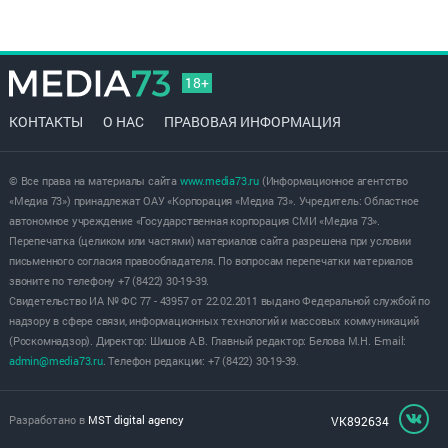
18+
КОНТАКТЫ
О НАС
ПРАВОВАЯ ИНФОРМАЦИЯ
© Все права на материалы сайта
www.media73.ru
(Информационное агентство
«Медиа 73») принадлежат ОАУ «Корпорация «Медиа 73». Учредитель: Областное
автономное учреждение «Государственная корпорация СМИ «Медиа 73».
Перепечатка (целиком или частями) материалов сайта разрешена при условии
письменного согласия правообладателя. По вопросам перепечатки материалов
звоните по телефону +7 (8422) 30-19-39.
Свидетельство ИА № ФС 77 - 43957 от 22.02.2011 выдано Федеральной службой по
надзору в сфере связи, информационных технологий и массовых коммуникаций
(Роскомнадзор). Директор: Шишов А.В. Главный редактор: Белова М.Н. E-mail:
admin@media73.ru
. Телефон редакции: +7 (8422) 30-19-39.
Разработано в
MST digital agency
VK892634