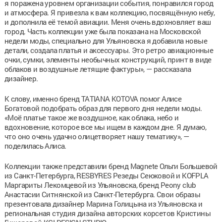
я поражена уровнем организации события, понравился город
и атмосфера. Я привезла к вам коллекцию, посвящённую небу,
и дополнила её темой авиации. Меня очень вдохновляет ваш
город. Часть коллекции уже была показана на Московской
недели моды, специально для Ульяновска я добавила новые
детали, создала платья и аксессуары. Это ретро авиационные
очки, сумки, элементы необычных конструкций, принт в виде
облаков и воздушные летящие фактуры», — рассказала
дизайнер.
К слову, именно бренд TATIANA KOTOVA помог Алисе
Богатовой подобрать образ для первого дня недели моды.
«Моё платье такое же воздушное, как облака, небо и
вдохновение, которое все мы ищем в каждом дне. Я думаю,
что оно очень удачно олицетворяет нашу тематику», —
поделилась Алиса.
Коллекции также представили бренд Magnete Ольги Большевой
из Санкт-Петербурга, RESBYRES Резеды Сеюковой и KOFPLA
Маргариты Лекомцевой из Ульяновска, бренд Peony club
Анастасии Ситнянской из Санкт-Петербурга. Свои образы
презентовала дизайнер Марина Голицына из Ульяновска и
региональная студия дизайна авторских корсетов Кристины