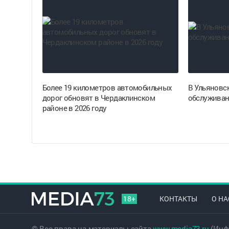
Более 19 километров автомобильных
В Ульяновс
дорог обновят в Чердаклинском
обслуживан
районе в 2026 году
18+
КОНТАКТЫ
О НА
© Все права на материалы сайта
www.media73.ru
(Инф