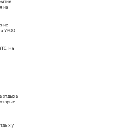
рытие
я на
ение
го УРОО
ЗТС. На
а отдыха
которые
отдых у