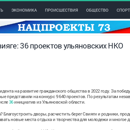
ТЬ
ЭКОНОМИКА
ПРОИСШЕСТВИЯ
ОБЩЕСТВО
СПОРТ
ияге: 36 проектов ульяновских НКО
дента на развитие гражданского общества в 2022 году. За побед
рые представили на конкурс 9 640 проектов. По результатам нез
числе
36
инициатив из Ульяновской области.
а? Благоустроить дворы, расчистить берег Свияги и родники, про
вать новые места отдыха и творчества для молодежи и многое д