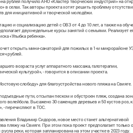
она рублей получило АНО «Кластер творческих индустрий» на отк
» в селах. Так авторы проекта хотят решить проблему отсутстви
в для инициативной и творческой молодёжи.
ацию и социализацию детей с ОВЗ от 4 до 10 лет, а также на обуч
редполагает двухнедельные курсы занятий с семьями. Реализует е
иска «Улыбка ребенка».
хочет открыть мини-санаторий для пожилых в 1-м микрорайоне У
сяч рублей.
аршего возраста услуг аппаратного массажа, галотерапии,
ической культурой», - говорится в описании проекта.
Мостовую слободу» для благоустройства нового пляжа на Свияге.
подъездные пути, отсыпан песком и обустроен пляж, создана зон
ого волейбола. Высажено 30 саженцев деревьев и 50 кустов роз, 
, - перечисляют в ТОС.
авления Владимир Сидоров, новое место станет альтернативой
а пляжу на Свияге. При этом пока проект предполагает только 
русла реки, которая запланирована на этом участке в 2023 году.