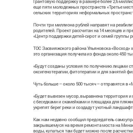
Грантовую поддержку в размере более 2,6 милли
еще пяти молодежных пространств «Третье место
сельских территориях неформальных пространст
Почти три миллиона рублей направят на реабилит
родителей. Проект рассчитан на 14 месяцев и п
«Центр поддержки детей-сирот и семей группы р
ТОС Засвияжского района Ульяновска «Восход» 
это организация получила из фонда около 450 ты
«Будут созданы условия по получению лицами ст
оксигенотерапии, фитотерапии и для занятий физ
Чуть больше – около 500 тысяч – отправятся в «
«Будет вывезен мусор, выравнена территория и 
с беседками и скамейками и площадка для пляжн
укрепят берег реки и создадут уютный ландшафт»
Как нам недавно сообщил председатель самоупр
закрывшемуся на время ремонта моста на Минаев
воды, купаться там будет можно после расчистки 