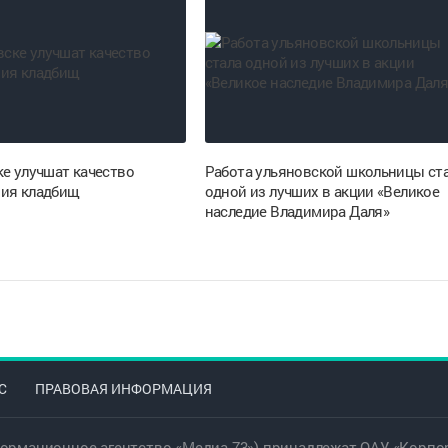
ке улучшат качество
Работа ульяновской школьницы ст
ия кладбищ
одной из лучших в акции «Великое
наследие Владимира Даля»
С
ПРАВОВАЯ ИНФОРМАЦИЯ
ормационное агентство «Медиа 73») принадлежат ОАУ «Корпор