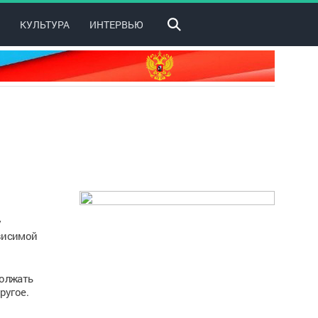
КУЛЬТУРА
ИНТЕРВЬЮ
у
ависимой
должать
ругое.