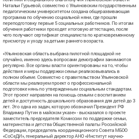
Натальи Гурьевой, совместно с Ульяновским государственным
педагогическим университетом создана общеразвивающая
программа по обучению социальной няни, где прошли
переподготовку первые 5 социальных работников. По итогам
обучения работники проходят итоговую аттестацию, после
чего получают сертификат специалиста по кратковременному
присмотру и уходу за детьми раннего возраста.
«Ульяновская область выбрана пилотной площадкой не
случайно, именно здесь вопросами демографии занимаются
регулярно. Все органы власти ориентированы на то, чтобы
действия и меры поддержки семьи реализовывались в
полном объеме. Совместно с правительством Ульяновской
области мы реализуем проект о профессиональной
подготовке нянь по утвержденным социальным стандартам.
Этот проект направлен на помощь семьям с воспитанием
детей и доступность дошкольного образования для детей до 3
лет. Это одна из задач, которую обозначил Президент РФ
Владимир Путин в майском указе» - высказался о проекте
заместитель председателя Комиссии по поддержке семьи,
материнства и детства Общественной палаты Российской
Федерации, председатель координационного Совета МБОО
«СоСеДИ», генеральный директор АНО «Институт научно-