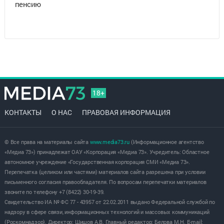
пенсию
18+
КОНТАКТЫ
О НАС
ПРАВОВАЯ ИНФОРМАЦИЯ
© Все права на материалы сайта
www.media73.ru
(Информационное агентство
«Медиа 73») принадлежат ОАУ «Корпорация «Медиа 73». Учредитель: Областное
автономное учреждение «Государственная корпорация СМИ «Медиа 73».
Перепечатка (целиком или частями) материалов сайта разрешена при условии
письменного согласия правообладателя. По вопросам перепечатки материалов
звоните по телефону +7 (8422) 30-19-39.
Свидетельство ИА № ФС 77 - 43957 от 22.02.2011 выдано Федеральной службой по
надзору в сфере связи, информационных технологий и массовых коммуникаций
(Роскомнадзор). Директор: Шишов А.В. Главный редактор: Белова М.Н. E-mail: