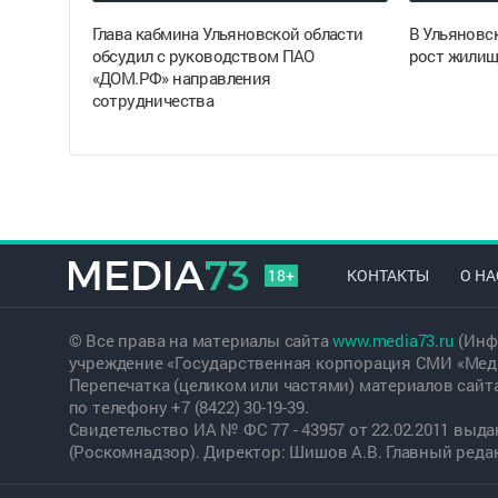
Глава кабмина Ульяновской области
В Ульяновс
обсудил с руководством ПАО
рост жилищ
«ДОМ.РФ» направления
сотрудничества
18+
КОНТАКТЫ
О НА
© Все права на материалы сайта
www.media73.ru
(Инф
учреждение «Государственная корпорация СМИ «Меди
Перепечатка (целиком или частями) материалов сайт
по телефону +7 (8422) 30-19-39.
Свидетельство ИА № ФС 77 - 43957 от 22.02.2011 вы
(Роскомнадзор). Директор: Шишов А.В. Главный редакт