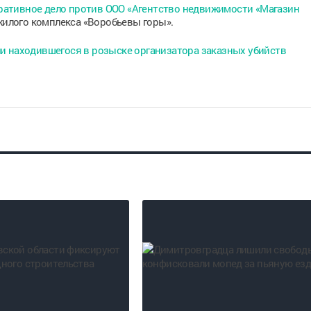
ативное дело против ООО «Агентство недвижимости «Магазин
илого комплекса «Воробьевы горы».
ли находившегося в розыске организатора заказных убийств