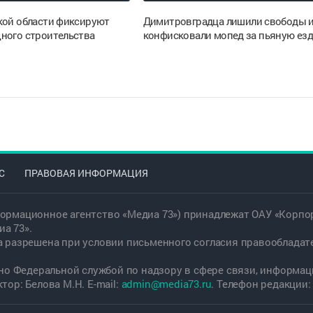
кой области фиксируют
Димитровградца лишили свободы 
ного строительства
конфисковали мопед за пьяную ез
С
ПРАВОВАЯ ИНФОРМАЦИЯ
ормационное агентство «Медиа 73») принадлежат ОАУ «Корпор
а 73».
а разрешена при условии письменного согласия правообладат
дано Федеральной службой по надзору в сфере связи, информ
ор: Белова М.Н. E-mail:
admin@media73.ru
. Телефон редакции: +