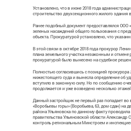
Установлено, что в июне 2018 года администрац
строительство двухсекционного жилого здания вы
Ранее подобный документ предоставлялся ООО «
зеленых насаждений общего пользования с пред
объекта. Прокуратурой установлено, что указан
В этой связи в октябре 2018 года прокурор Лени
плана земельного участка незаконным и отмене 
прокуратурой было вынесено на судебное решен
Полностью согласившись с позицией прокурора 
нижестоящего суда и вынесла определение об у
вступило в законную силу. Но по сообщению оче
продолжается и уже возведено несколько этажей
Данный застройщик не первый раз попадает во в
«Воробьевы горы» (Воробьева, 63, дом сдан) на 
района Ульяновска по данному факту проводила 
правительства Ульяновской области Александр См
контроль региональным Минстроем и инспекцией