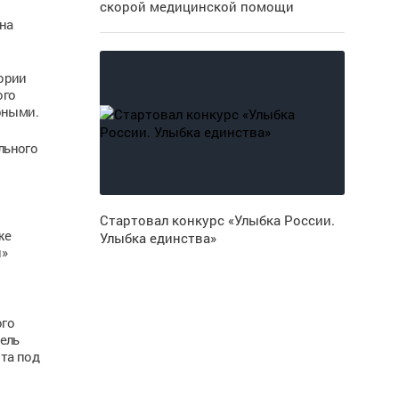
скорой медицинской помощи
на
ории
ого
рными.
льного
Стартовал конкурс «Улыбка России.
же
Улыбка единства»
ы»
ого
ель
ята под