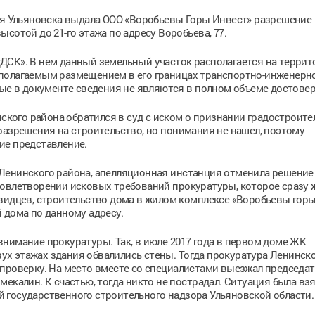
ия Ульяновска выдала ООО «Воробьевы Горы Инвест» разрешение 
сотой до 21-го этажа по адресу Воробьева, 77.
ДСК». В нем данный земельный участок располагается на террит
полагаемым размещением в его границах транспортно-инженерн
ные в документе сведения не являются в полном объеме достове
нского района обратился в суд с иском о признании градостроите
разрешения на строительство, но понимания не нашел, поэтому
ие представление.
Ленинского района, апелляционная инстанция отменила решение
довлетворении исковых требований прокуратуры, которое сразу 
видцев, строительство дома в жилом комплексе «Воробьевы гор
 дома по данному адресу.
нимание прокуратуры. Так, в июле 2017 года в первом доме ЖК
двух этажах здания обвалились стены. Тогда прокуратура Ленинск
проверку. На место вместе со специалистами выезжал председат
екалин. К счастью, тогда никто не пострадал. Ситуация была вз
 государственного строительного надзора Ульяновской области.