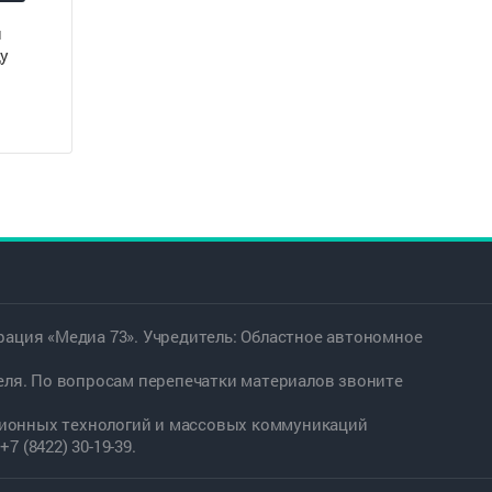
и
ду
ация «Медиа 73». Учредитель: Областное автономное
еля. По вопросам перепечатки материалов звоните
ационных технологий и массовых коммуникаций
7 (8422) 30-19-39.