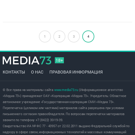
1
2
3
4
18+
КОНТАКТЫ
О НАС
ПРАВОВАЯ ИНФОРМАЦИЯ
© Все права на материалы сайта
www.media73.ru
(Информационное агентство
«Медиа 73») принадлежат ОАУ «Корпорация «Медиа 73». Учредитель: Областное
автономное учреждение «Государственная корпорация СМИ «Медиа 73».
Перепечатка (целиком или частями) материалов сайта разрешена при условии
письменного согласия правообладателя. По вопросам перепечатки материалов
звоните по телефону +7 (8422) 30-19-39.
Свидетельство ИА № ФС 77 - 43957 от 22.02.2011 выдано Федеральной службой по
надзору в сфере связи, информационных технологий и массовых коммуникаций