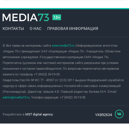
18+
КОНТАКТЫ
О НАС
ПРАВОВАЯ ИНФОРМАЦИЯ
© Все права на материалы сайта
www.media73.ru
(Информационное агентство
«Медиа 73») принадлежат ОАУ «Корпорация «Медиа 73». Учредитель: Областное
автономное учреждение «Государственная корпорация СМИ «Медиа 73».
Перепечатка (целиком или частями) материалов сайта разрешена при условии
письменного согласия правообладателя. По вопросам перепечатки материалов
звоните по телефону +7 (8422) 30-19-39.
Свидетельство ИА № ФС 77 - 43957 от 22.02.2011 выдано Федеральной службой по
надзору в сфере связи, информационных технологий и массовых коммуникаций
(Роскомнадзор). Директор: Шишов А.В. Главный редактор: Белова М.Н. E-mail:
admin@media73.ru
. Телефон редакции: +7 (8422) 30-19-39.
Разработано в
MST digital agency
VK892634