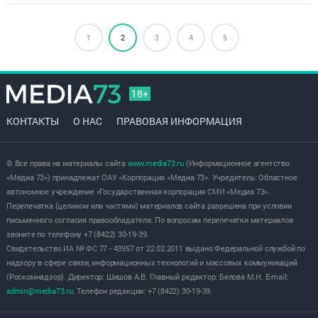
1
2
3
4
5
18+
КОНТАКТЫ
О НАС
ПРАВОВАЯ ИНФОРМАЦИЯ
© Все права на материалы сайта
www.media73.ru
(Информационное агентство
«Медиа 73») принадлежат ОАУ «Корпорация «Медиа 73». Учредитель: Областное
автономное учреждение «Государственная корпорация СМИ «Медиа 73».
Перепечатка (целиком или частями) материалов сайта разрешена при условии
письменного согласия правообладателя. По вопросам перепечатки материалов
звоните по телефону +7 (8422) 30-19-39.
Свидетельство ИА № ФС 77 - 43957 от 22.02.2011 выдано Федеральной службой по
надзору в сфере связи, информационных технологий и массовых коммуникаций
(Роскомнадзор). Директор: Шишов А.В. Главный редактор: Белова М.Н. E-mail:
admin@media73.ru
. Телефон редакции: +7 (8422) 30-19-39.