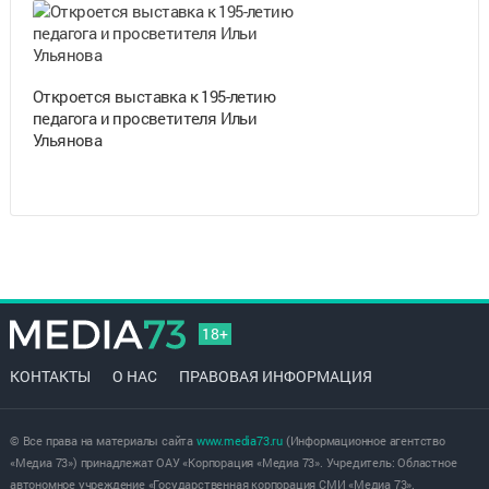
Откроется выставка к 195-летию
педагога и просветителя Ильи
Ульянова
18+
КОНТАКТЫ
О НАС
ПРАВОВАЯ ИНФОРМАЦИЯ
© Все права на материалы сайта
www.media73.ru
(Информационное агентство
«Медиа 73») принадлежат ОАУ «Корпорация «Медиа 73». Учредитель: Областное
автономное учреждение «Государственная корпорация СМИ «Медиа 73».