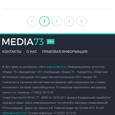
1
2
3
4
5
18+
КОНТАКТЫ
О НАС
ПРАВОВАЯ ИНФОРМАЦИЯ
© Все права на материалы сайта
www.media73.ru
(Информационное агентство
«Медиа 73») принадлежат ОАУ «Корпорация «Медиа 73». Учредитель: Областное
автономное учреждение «Государственная корпорация СМИ «Медиа 73».
Перепечатка (целиком или частями) материалов сайта разрешена при условии
письменного согласия правообладателя. По вопросам перепечатки материалов
звоните по телефону +7 (8422) 30-19-39.
Свидетельство ИА № ФС 77 - 43957 от 22.02.2011 выдано Федеральной службой по
надзору в сфере связи, информационных технологий и массовых коммуникаций
(Роскомнадзор). Директор: Шишов А.В. Главный редактор: Белова М.Н. E-mail:
admin@media73.ru
. Телефон редакции: +7 (8422) 30-19-39.