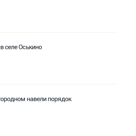
в селе Оськино
городном навели порядок