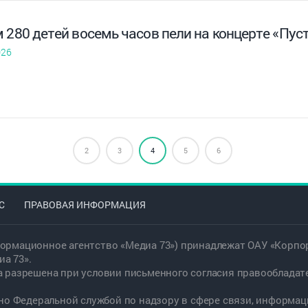
 280 детей восемь часов пели на концерте «Пуст
026
2
3
4
5
6
С
ПРАВОВАЯ ИНФОРМАЦИЯ
ормационное агентство «Медиа 73») принадлежат ОАУ «Корпор
а 73».
а разрешена при условии письменного согласия правообладат
дано Федеральной службой по надзору в сфере связи, информ