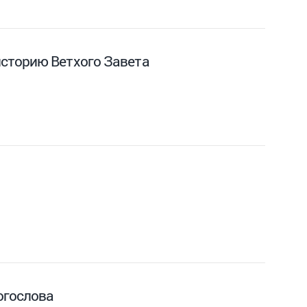
историю Ветхого Завета
огослова