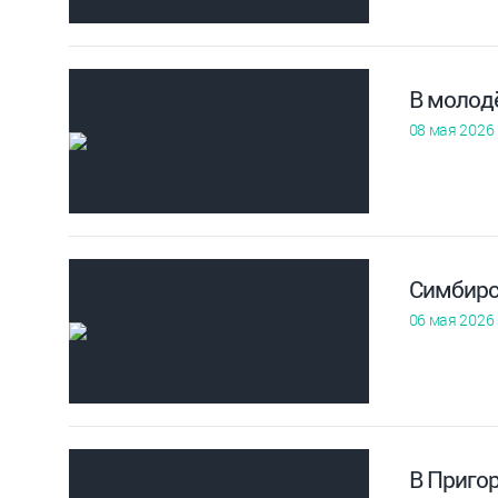
В молод
08 мая 2026
Симбирс
06 мая 2026
В Приго