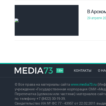
В Арском
29 апреля 2
18+
КОНТАКТЫ
О НА
© Все права на материалы сайта
www.media73.ru
(Инф
учреждение «Государственная корпорация СМИ «Меди
Перепечатка (целиком или частями) материалов сайт
по телефону +7 (8422) 30-19-39.
Свидетельство ИА № ФС 77 - 43957 от 22.02.2011 вы