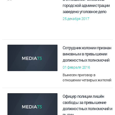
городской администрации
заведено уголовное дело
25 декабря 2017
Сотрудник колонии признан
виновным в превышении
должностных полномочий
01 февраля 2016
Вынесен приговор в
отношении четверых жителей
региона, обвиняемых в
совершении тяжкого
преступления. Всё началось с
Офицер полиции лишён
того, что один из осужденных
свободы за превышение
?К №8 отказалс...
должностных полномочий и
пытки