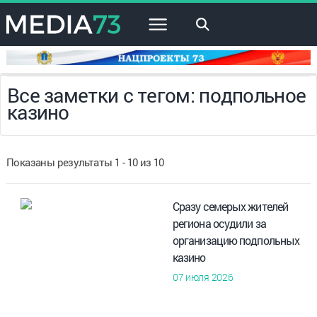
×
Все заметки с тегом: подпольное
казино
Показаны результаты 1 - 10 из 10
Сразу семерых жителей
региона осудили за
организацию подпольных
казино
07 июля 2026