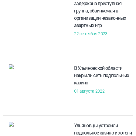
задержана преступная
группа, обвиняемая в
организации незаконных
азартных игр
22 сентября 2023
В Ульяновской области
накрыли сеть подпольных
казино
01 августа 2022
Ульяновцы устроили
подпольное казино и хотели