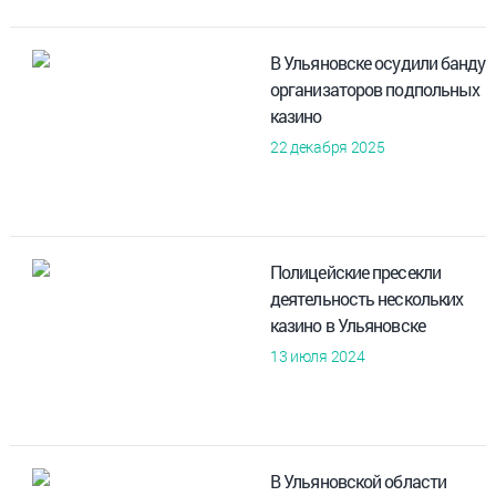
В Ульяновске осудили банду
организаторов подпольных
казино
22 декабря 2025
Полицейские пресекли
деятельность нескольких
казино в Ульяновске
13 июля 2024
В Ульяновской области