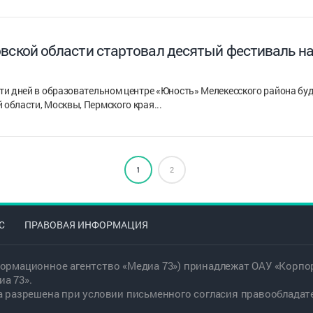
овской области стартовал десятый фестиваль 
яти дней в образовательном центре «Юность» Мелекесского района бу
 области, Москвы, Пермского края...
1
2
С
ПРАВОВАЯ ИНФОРМАЦИЯ
ормационное агентство «Медиа 73») принадлежат ОАУ «Корпор
а 73».
а разрешена при условии письменного согласия правообладат