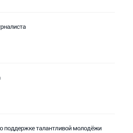
урналиста
а
по поддержке талантливой молодёжи