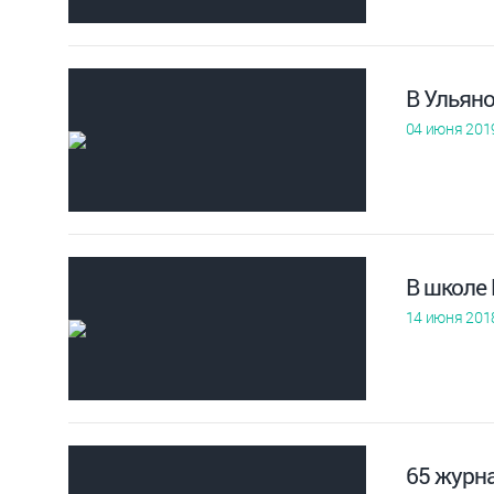
В Ульян
04 июня 201
В школе
14 июня 201
65 журн