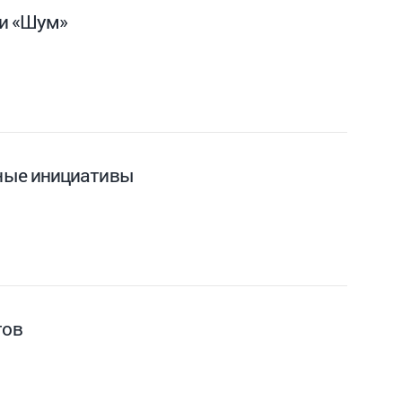
ии «Шум»
ные инициативы
тов