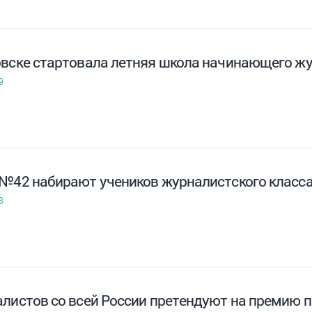
овске стартовала летняя школа начинающего ж
9
 №42 набирают учеников журналистского класс
8
алистов со всей России претендуют на премию 