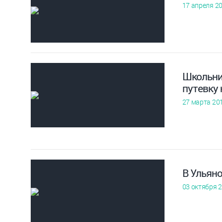
17 апреля 2
Школьни
путевку
27 марта 20
В Ульян
03 октября 