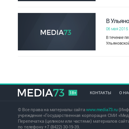
В Ульян
06 мая 2015
В течение п
Ульяновской
18+
КОНТАКТЫ
О НА
© Все права на материалы сайта
www.media73.ru
(Инф
учреждение «Государственная корпорация СМИ «Меди
Перепечатка (целиком или частями) материалов сайт
по телефону +7 (8422) 30-19-39.