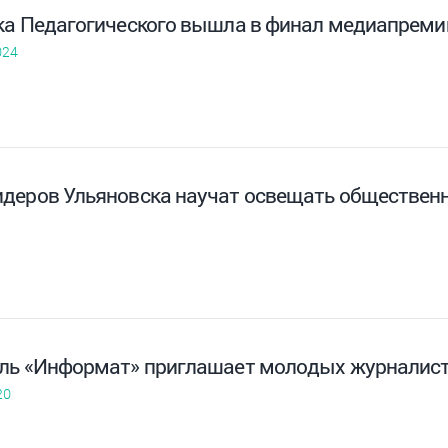
ка Педагогического вышла в финал медиапрем
024
деров Ульяновска научат освещать обществен
ль «Информат» приглашает молодых журналис
20