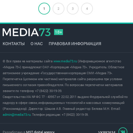
1
2
3
4
18+
КОНТАКТЫ
О НАС
ПРАВОВАЯ ИНФОРМАЦИЯ
© Все права на материалы сайта
www.media73.ru
(Информационное агентство
«Медиа 73») принадлежат ОАУ «Корпорация «Медиа 73». Учредитель: Областное
автономное учреждение «Государственная корпорация СМИ «Медиа 73».
Перепечатка (целиком или частями) материалов сайта разрешена при условии
письменного согласия правообладателя. По вопросам перепечатки материалов
звоните по телефону +7 (8422) 30-19-39.
Свидетельство ИА № ФС 77 - 43957 от 22.02.2011 выдано Федеральной службой по
надзору в сфере связи, информационных технологий и массовых коммуникаций
(Роскомнадзор). Директор: Шишов А.В. Главный редактор: Белова М.Н. E-mail:
admin@media73.ru
. Телефон редакции: +7 (8422) 30-19-39.
Разработано в
MST digital agency
VK892634