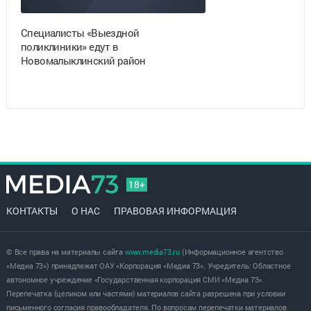
Специалисты «Выездной
поликлиники» едут в
Новомалыклинский район
18+
КОНТАКТЫ
О НАС
ПРАВОВАЯ ИНФОРМАЦИЯ
© Все права на материалы сайта
www.media73.ru
(Информационное агентство
«Медиа 73») принадлежат ОАУ «Корпорация «Медиа 73». Учредитель: Областное
автономное учреждение «Государственная корпорация СМИ «Медиа 73».
Перепечатка (целиком или частями) материалов сайта разрешена при условии
письменного согласия правообладателя. По вопросам перепечатки материалов