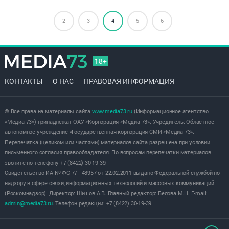
2
3
4
5
6
18+
КОНТАКТЫ
О НАС
ПРАВОВАЯ ИНФОРМАЦИЯ
© Все права на материалы сайта
www.media73.ru
(Информационное агентство
«Медиа 73») принадлежат ОАУ «Корпорация «Медиа 73». Учредитель: Областное
автономное учреждение «Государственная корпорация СМИ «Медиа 73».
Перепечатка (целиком или частями) материалов сайта разрешена при условии
письменного согласия правообладателя. По вопросам перепечатки материалов
звоните по телефону +7 (8422) 30-19-39.
Свидетельство ИА № ФС 77 - 43957 от 22.02.2011 выдано Федеральной службой по
надзору в сфере связи, информационных технологий и массовых коммуникаций
(Роскомнадзор). Директор: Шишов А.В. Главный редактор: Белова М.Н. E-mail:
admin@media73.ru
. Телефон редакции: +7 (8422) 30-19-39.