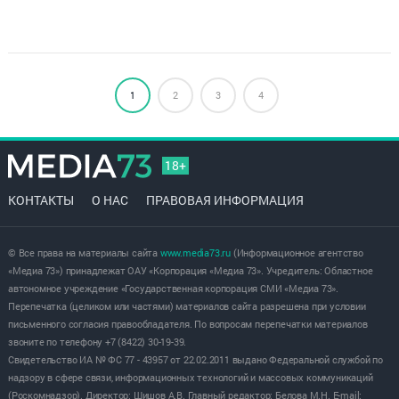
1
2
3
4
18+
КОНТАКТЫ
О НАС
ПРАВОВАЯ ИНФОРМАЦИЯ
© Все права на материалы сайта
www.media73.ru
(Информационное агентство
«Медиа 73») принадлежат ОАУ «Корпорация «Медиа 73». Учредитель: Областное
автономное учреждение «Государственная корпорация СМИ «Медиа 73».
Перепечатка (целиком или частями) материалов сайта разрешена при условии
письменного согласия правообладателя. По вопросам перепечатки материалов
звоните по телефону +7 (8422) 30-19-39.
Свидетельство ИА № ФС 77 - 43957 от 22.02.2011 выдано Федеральной службой по
надзору в сфере связи, информационных технологий и массовых коммуникаций
(Роскомнадзор). Директор: Шишов А.В. Главный редактор: Белова М.Н. E-mail: