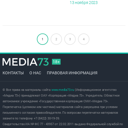
13 ноября 2023
1
2
3
4
18+
КОНТАКТЫ
О НАС
ПРАВОВАЯ ИНФОРМАЦИЯ
© Все права на материалы сайта
www.media73.ru
(Информационное агентство
«Медиа 73») принадлежат ОАУ «Корпорация «Медиа 73». Учредитель: Областное
автономное учреждение «Государственная корпорация СМИ «Медиа 73».
Перепечатка (целиком или частями) материалов сайта разрешена при условии
письменного согласия правообладателя. По вопросам перепечатки материалов
звоните по телефону +7 (8422) 30-19-39.
Свидетельство ИА № ФС 77 - 43957 от 22.02.2011 выдано Федеральной службой по